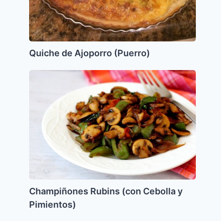
Quiche de Ajoporro (Puerro)
Champiñones
Rubins
(con
Cebolla
y
Pimientos)
Champiñones Rubins (con Cebolla y
Pimientos)