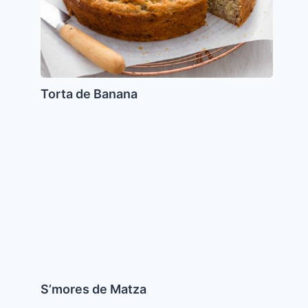
Torta de Banana
S’mores
de
Matza
S’mores de Matza