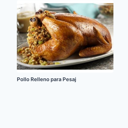
Pollo
Relleno
para
Pesaj
Pollo Relleno para Pesaj
Mameliga
o
Polenta