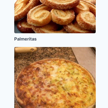
Palmeritas
Quiche
de
Ajoporro
(Puerro)