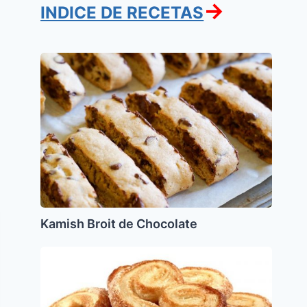
→
INDICE DE RECETAS
Kamish
Broit
de
Chocolate
Kamish Broit de Chocolate
Palmeritas