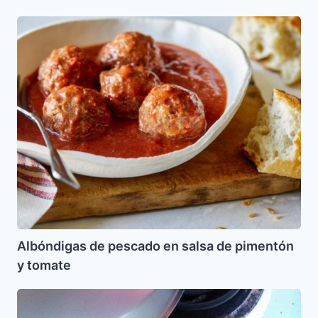
Albóndigas
de
pescado
en
salsa
de
pimentón
y
tomate
Albóndigas de pescado en salsa de pimentón
y tomate
Adafina
–