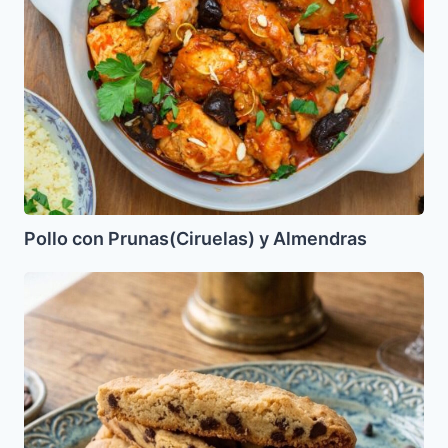
Pollo con Prunas(Ciruelas) y Almendras
Barras
de
chispas
de
chocolate
(Biscotti)