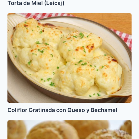
Torta de Miel (Leicaj)
Coliflor
Gratinada
con
Queso
y
Bechamel
Coliflor Gratinada con Queso y Bechamel
Pancitos
de
matza