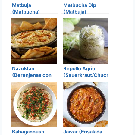
Matbuja
Matbucha Dip
(Matbucha)
(Matbuja)
Nazuktan
Repollo Agrio
(Berenjenas con
(Sauerkraut/Chucr
Algarrobas)
ut)
Babaganoush
Jaivar (Ensalada