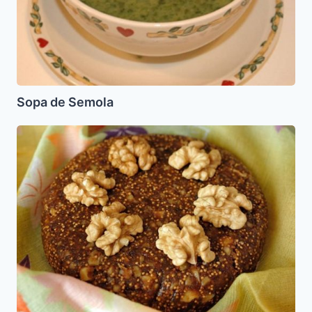
Sopa de Semola
Pan
de
Higos