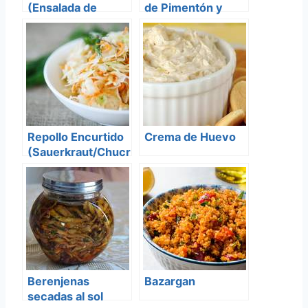
(Ensalada de
de Pimentón y
Berenjena y Ajo
Berenjenas)
Asado)
Repollo Encurtido
Crema de Huevo
(Sauerkraut/Chucr
ut)
Berenjenas
Bazargan
secadas al sol