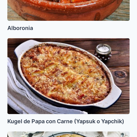
Alboronia
Kugel
de
Papa
con
Carne
(Yapsuk
o
Yapchik)
Kugel de Papa con Carne (Yapsuk o Yapchik)
Pastel