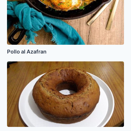
Pollo al Azafran
Torta
de
Miel
(Leicaj)