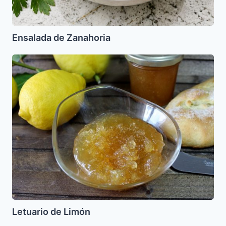
Ensalada de Zanahoria
Letuario
de
Limón
Letuario de Limón