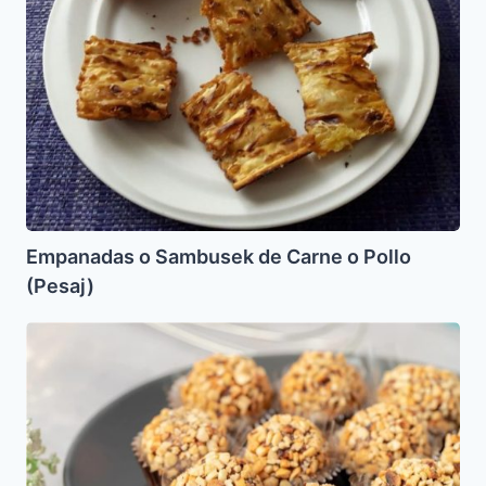
o
Pollo
(Pesaj)
Empanadas o Sambusek de Carne o Pollo
(Pesaj)
Trufas
de
Frutos
Secos