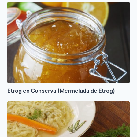
Etrog
en
Conserva
(Mermelada
de
Etrog)
Etrog en Conserva (Mermelada de Etrog)
Lokshen
de
Pesaj
(Fideos)