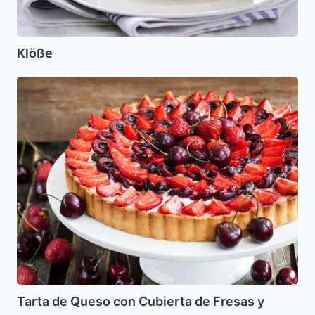
Klöße
Tarta
de
Queso
con
Cubierta
de
Fresas
y
Cerezas
Tarta de Queso con Cubierta de Fresas y