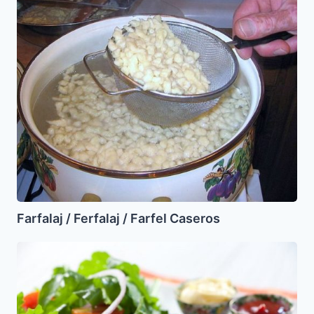
/
Ferfalaj
/
Farfel
Caseros
Farfalaj / Ferfalaj / Farfel Caseros
Tortitas
de
Pollo
y