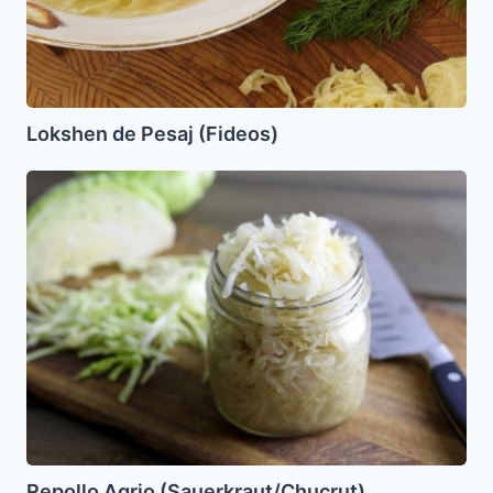
Lokshen de Pesaj (Fideos)
Repollo
Agrio
(Sauerkraut/Chucrut)
Repollo Agrio (Sauerkraut/Chucrut)