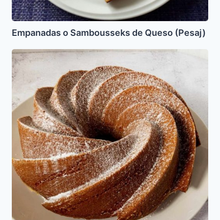
Empanadas o Sambousseks de Queso (Pesaj)
Leicaj
con
Manzana
en
la
licuadora