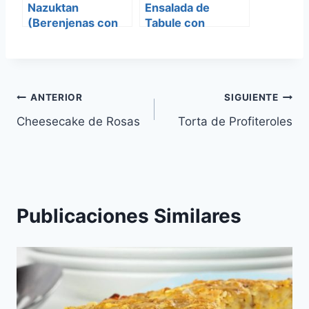
Nazuktan
Ensalada de
(Berenjenas con
Tabule con
Algarrobas)
Granada
Navegación
ANTERIOR
SIGUIENTE
Cheesecake de Rosas
Torta de Profiteroles
de
entradas
Publicaciones Similares