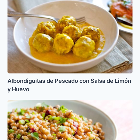
de
Pescado
con
Salsa
de
Limón
y
Huevo
Albondiguitas de Pescado con Salsa de Limón
y Huevo
Trigo