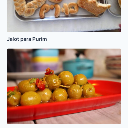
Jalot para Purim
Aceitunas
Aliñadas
al
estilo
Marroquí