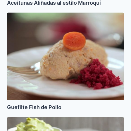
Aceitunas Aliñadas al estilo Marroquí
Guefilte
Fish
de
Pollo
Guefilte Fish de Pollo
Chips
de