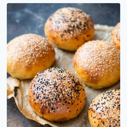
Pancitos
de
leche