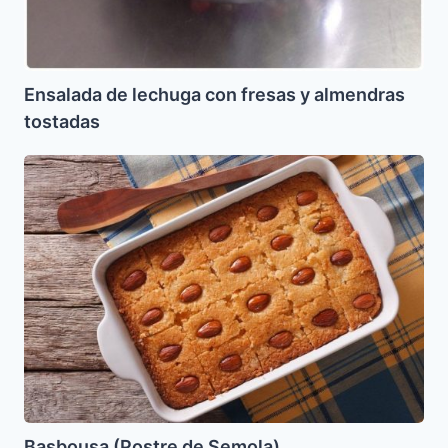
Ensalada de lechuga con fresas y almendras
tostadas
Basbousa
(Postre
de
Semola)
Basbousa (Postre de Semola)