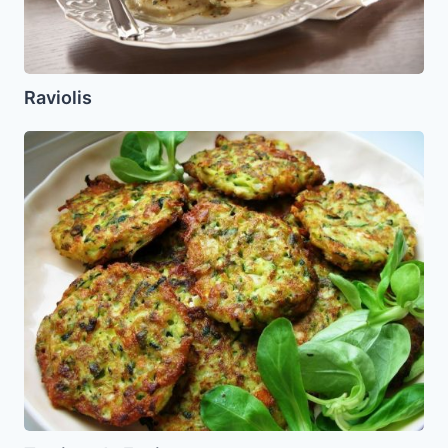
Raviolis
Tortitas
de
Espinacas