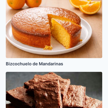
de
Mandarinas
Bizcochuelo de Mandarinas
Brownies
de
Cafe
Turco