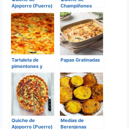
Ajoporro (Puerro)
Champiñones
Tartaleta de
Papas Gratinadas
pimentones y
queso
Quiche de
Medias de
Ajoporro (Puerro)
Berenjenas