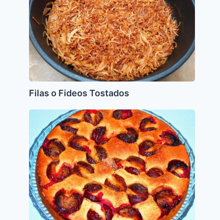
Filas o Fideos Tostados
Cake
de
Ciruelas