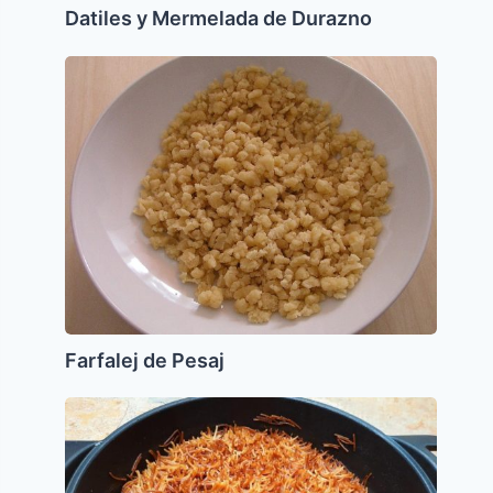
Datiles y Mermelada de Durazno
Farfalej
de
Pesaj
Farfalej de Pesaj
Filas
o
Fideos
Tostados