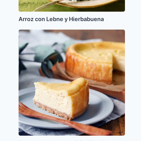
Arroz con Lebne y Hierbabuena
Torta
de
Queso
de
mi
tia
Silvy
ZL