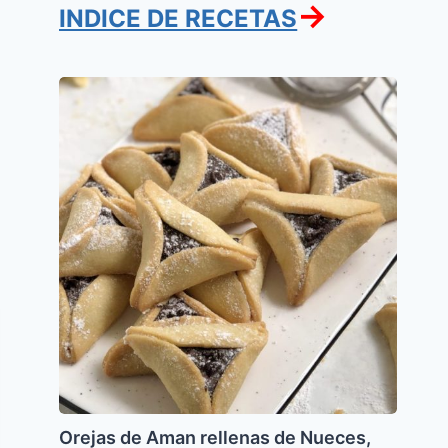
→
INDICE DE RECETAS
Orejas
de
Aman
rellenas
de
Nueces,
Datiles
y
Mermelada
de
Durazno
Orejas de Aman rellenas de Nueces,