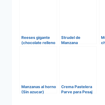
Reeses gigante
Strudel de
M
(chocolate relleno
Manzana
c
de mezcla de
ga
mantequilla de
maní)
Manzanas al horno
Crema Pastelera
(Sin azucar)
Parve para Pesaj