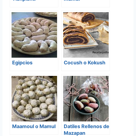
Egipcios
Cocush o Kokush
Maamoul o Mamul
Datiles Rellenos de
Mazapan