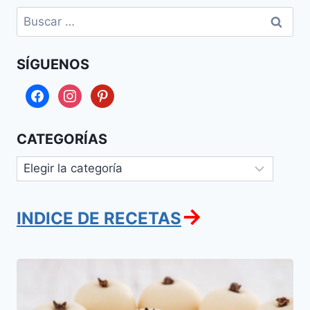
Buscar:
SÍGUENOS
facebook
instagram
pinterest
CATEGORÍAS
Categorías
→
INDICE DE RECETAS
Papitas
de
Leche