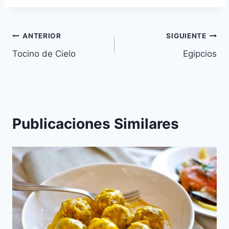
Navegación
ANTERIOR
SIGUIENTE
Tocino de Cielo
Egipcios
de
entradas
Publicaciones Similares