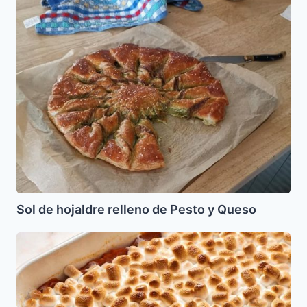
Sol
de
hojaldre
relleno
de
Pesto
y
Queso
Sol de hojaldre relleno de Pesto y Queso
Pure
de
Camote
(Batata)
con