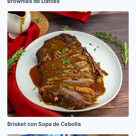
Brownies de Datiles
Brisket
con
Sopa
de
Cebolla
Brisket con Sopa de Cebolla