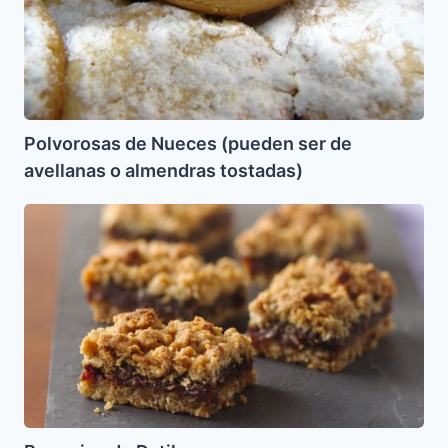
almendras
tostadas)
Polvorosas de Nueces (pueden ser de
avellanas o almendras tostadas)
Brownies
de
Datiles