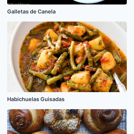
Galletas de Canela
Habichuelas
Guisadas
Habichuelas Guisadas
Jala
Agula
Redonda
Dulce