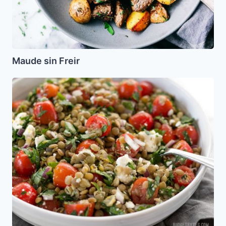
Maude sin Freir
Ensalada
Tibia
de
Lentejas