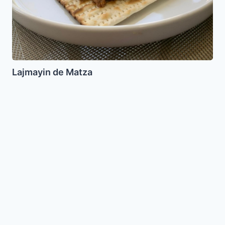
Lajmayin de Matza
Torta
con
pure
de
fruta
seca