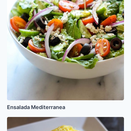
Ensalada Mediterranea
Fideos
de