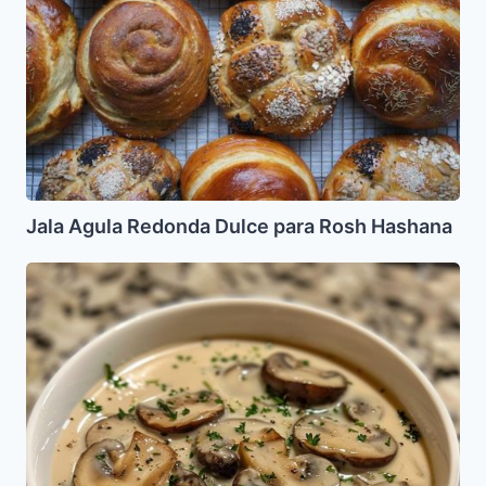
para
Rosh
Hashana
Jala Agula Redonda Dulce para Rosh Hashana
Crema
de
Champiñones
(Sopa)