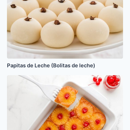
(Bolitas
de
leche)
Papitas de Leche (Bolitas de leche)
Kugel
de
Lokshin
con
Piña