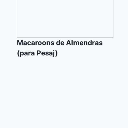
Almendras
(para
Pesaj)
Macaroons de Almendras
(para Pesaj)
Repollo
relleno
de
Carne
en
Salsa
de
Tomate