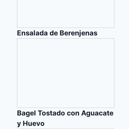
Ensalada de Berenjenas
Bagel
Tostado
con
Aguacate
y
Huevo
Bagel Tostado con Aguacate
y Huevo