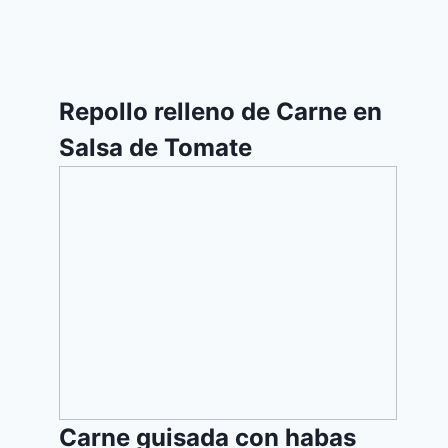
Repollo relleno de Carne en
Salsa de Tomate
Carne
guisada
con
habas
Carne guisada con habas