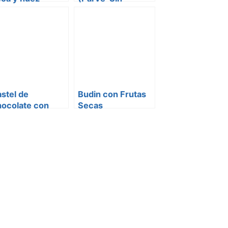
Lacteos)
stel de
Budin con Frutas
hocolate con
Secas
utas