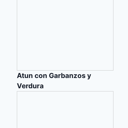
con
Garbanzos
y
Verdura
Atun con Garbanzos y
Verdura
Ensalada
de
Berenjenas