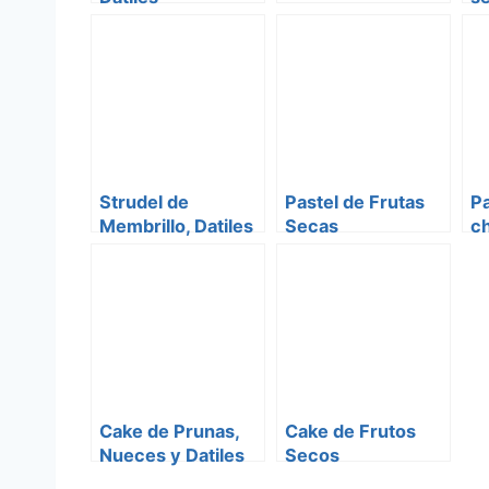
Strudel de
Pastel de Frutas
Pa
Membrillo, Datiles
Secas
c
y Pasas de uva
fr
Cake de Prunas,
Cake de Frutos
Nueces y Datiles
Secos