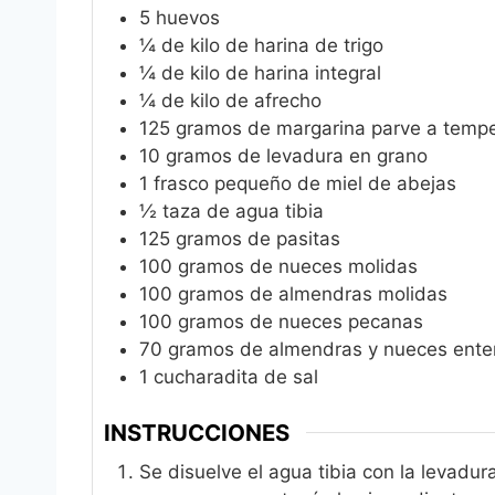
5
huevos
¼
de kilo de harina de trigo
¼
de kilo de harina integral
¼
de kilo de afrecho
125
gramos de margarina parve a temp
10
gramos de levadura en grano
1
frasco pequeño de miel de abejas
½
taza de agua tibia
125
gramos de pasitas
100
gramos de nueces molidas
100
gramos de almendras molidas
100
gramos de nueces pecanas
70
gramos de almendras y nueces ente
1
cucharadita de sal
INSTRUCCIONES
Se disuelve el agua tibia con la levad