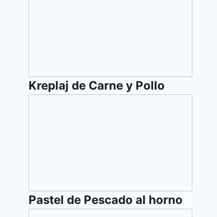
Kreplaj de Carne y Pollo
Pastel
de
Pescado
al
horno
Pastel de Pescado al horno
Atun