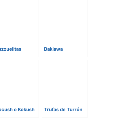
zzuelitas
Baklawa
ocush o Kokush
Trufas de Turrón