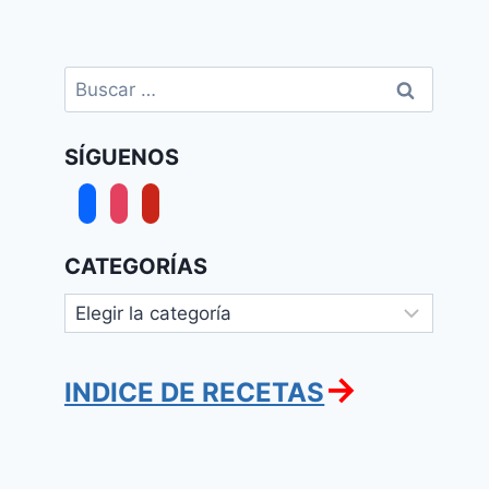
Buscar:
SÍGUENOS
facebook
instagram
pinterest
CATEGORÍAS
Categorías
→
INDICE DE RECETAS
Torta