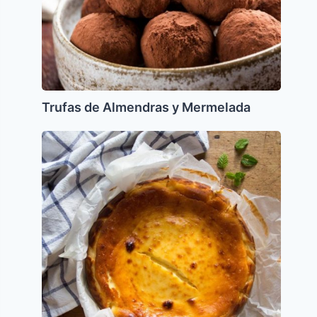
Trufas de Almendras y Mermelada
Pastel
de
queso
dietetico