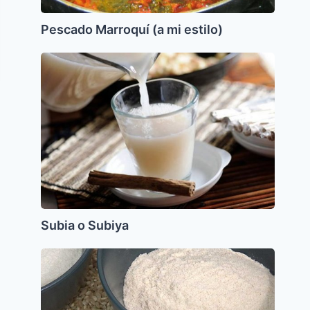
Pescado Marroquí (a mi estilo)
Subia
o
Subiya
Subia o Subiya
Harina
de
Arroz