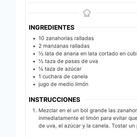
INGREDIENTES
10
zanahorias ralladas
2
manzanas ralladas
½
lata de anana en lata cortado en cub
½
taza de pasas de uva
¼
taza de azúcar
1
cuchara de canela
jugo de medio limón
INSTRUCCIONES
Mezclar en el un bol grande las zanaho
inmediatamente el limón para evitar qu
de uva, el azúcar y la canela. Tostar un 