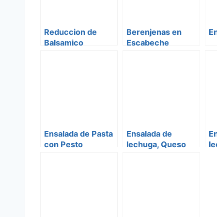
Reduccion de
Berenjenas en
E
Balsamico
Escabeche
Ensalada de Pasta
Ensalada de
E
con Pesto
lechuga, Queso
l
Feta y Nueces
fr
a
to