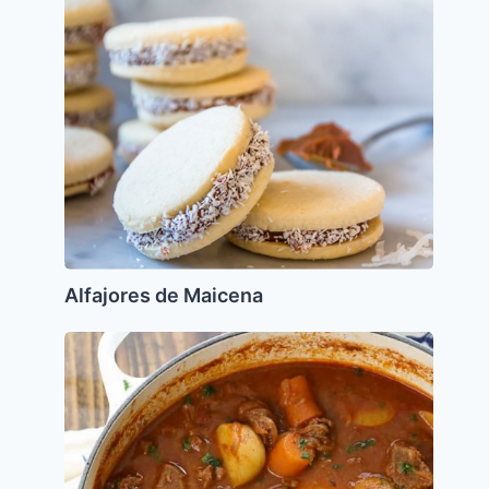
Alfajores
de
Maicena
Alfajores de Maicena
Goulash
o
Gulash
Hungaro