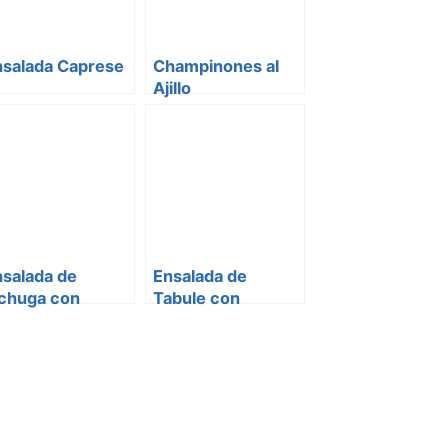
nsalada Caprese
Champinones al
Ajillo
nsalada de
Ensalada de
echuga con
Tabule con
esas y
Granada
lmendras
stadas