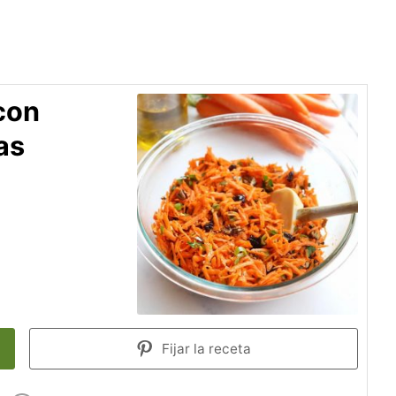
con
as
Fijar la receta