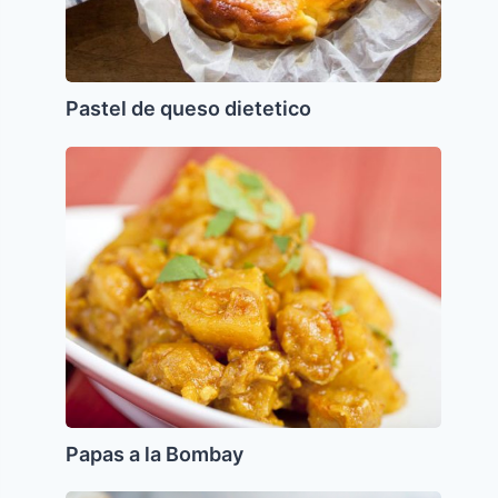
Pastel de queso dietetico
Papas
a
la
Bombay
Papas a la Bombay