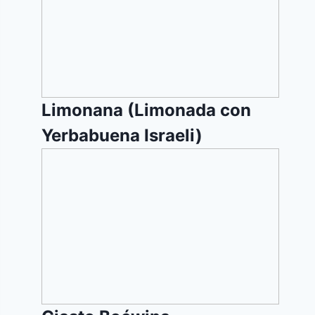
con
Yerbabuena
Israeli)
Limonana (Limonada con
Yerbabuena Israeli)
Ciasto
Boćwina