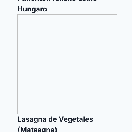
Hungaro
Lasagna
de
Vegetales
(Matsagna)
Lasagna de Vegetales
(Matsagna)