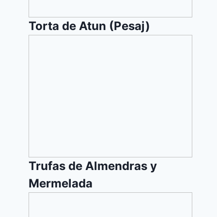
Torta de Atun (Pesaj)
Trufas
de
Almendras
y
Mermelada
Trufas de Almendras y
Mermelada
Limonana
(Limonada