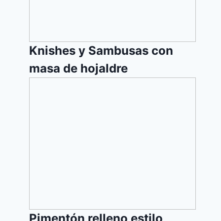
Knishes y Sambusas con
masa de hojaldre
Pimentón
relleno
estilo
Hungaro
Pimentón relleno estilo