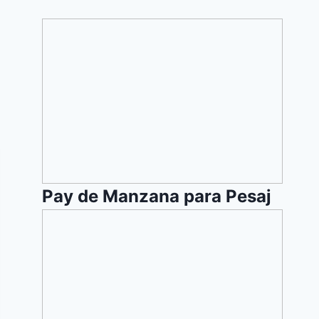
Pay
de
Manzana
para
Pesaj
Pay de Manzana para Pesaj
Torta
de
Atun
(Pesaj)