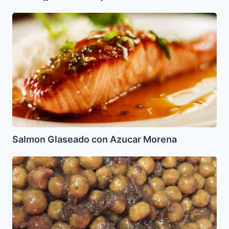
Salmon
Glaseado
con
Azucar
Morena
Salmon Glaseado con Azucar Morena
Bolitas
de
Matza
Encebolladas