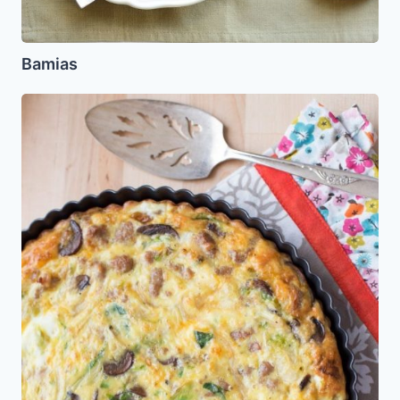
Bamias
Tarta
de
Vegetales