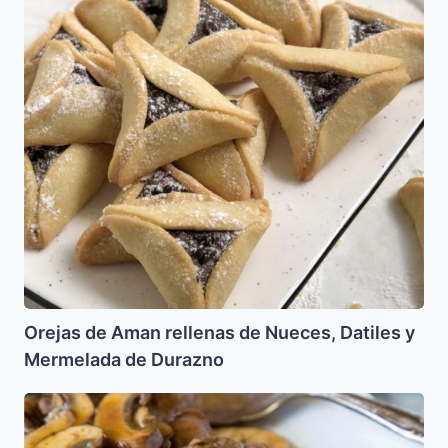
de
Nueces,
Datiles
y
Mermelada
de
Durazno
Orejas de Aman rellenas de Nueces, Datiles y
Mermelada de Durazno
Carne
con