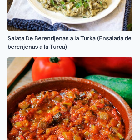
de
berenjenas
a
la
Turca)
Salata De Berendjenas a la Turka (Ensalada de
berenjenas a la Turca)
Alboronia