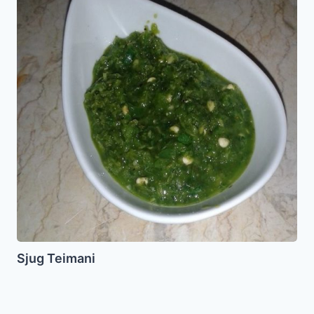
Sjug Teimani
Higado
de