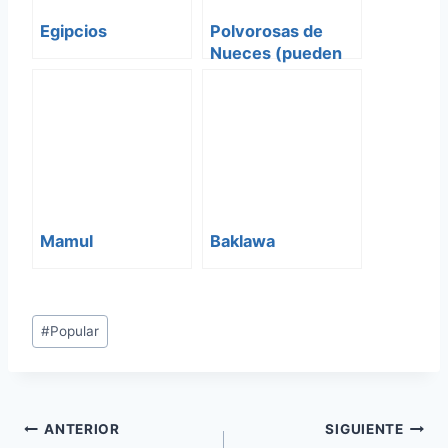
Egipcios
Polvorosas de
Nueces (pueden
ser de avellanas o
almendras
tostadas)
Mamul
Baklawa
Etiquetas
#
Popular
de
la
entrada:
Navegación
ANTERIOR
SIGUIENTE