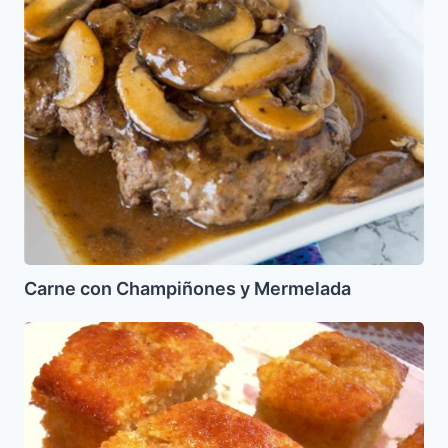
Champiñones
y
Mermelada
Carne con Champiñones y Mermelada
Bizcocho
Borracho