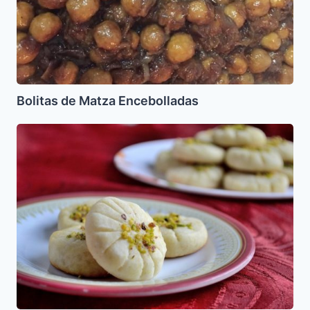
Bolitas de Matza Encebolladas
Naan
Berenji:
Galletas
de
Arroz