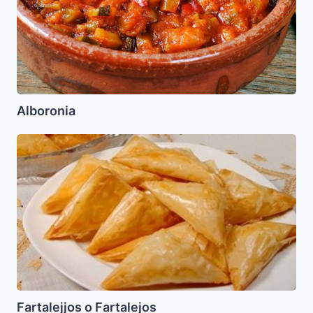
Alboronia
Fartalejjos
o
Fartalejos
Fartalejjos o Fartalejos