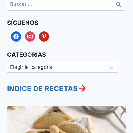
Buscar:
SÍGUENOS
facebook
instagram
pinterest
CATEGORÍAS
Categorías
→
INDICE DE RECETAS
Orejas
de
Aman
rellenas