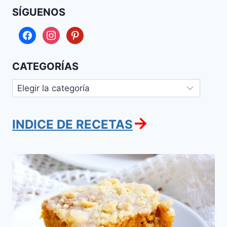
SÍGUENOS
facebook
instagram
pinterest
CATEGORÍAS
Categorías
→
INDICE DE RECETAS
Pastel
de
Zanahoria
con
Boronas
de