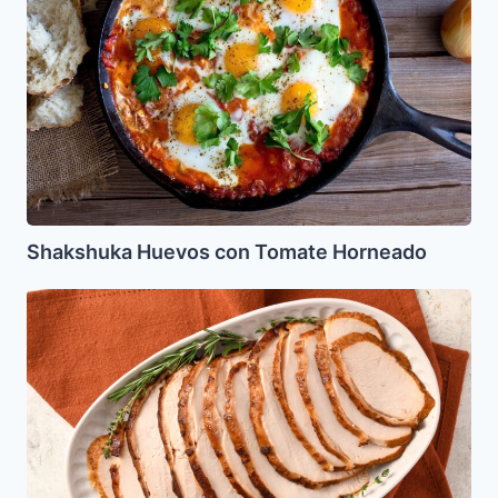
Horneado
Shakshuka Huevos con Tomate Horneado
Pastron
casero