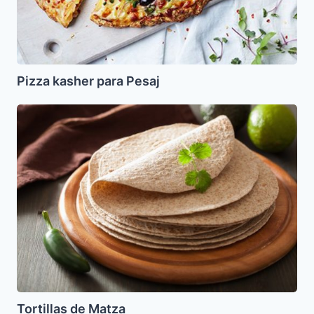
Pizza kasher para Pesaj
Tortillas
de
Matza
Tortillas de Matza