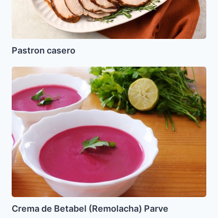
Pastron casero
Crema
de
Betabel
(Remolacha)
Parve
Crema de Betabel (Remolacha) Parve