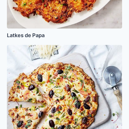
Latkes de Papa
Pizza
kasher
para
Pesaj