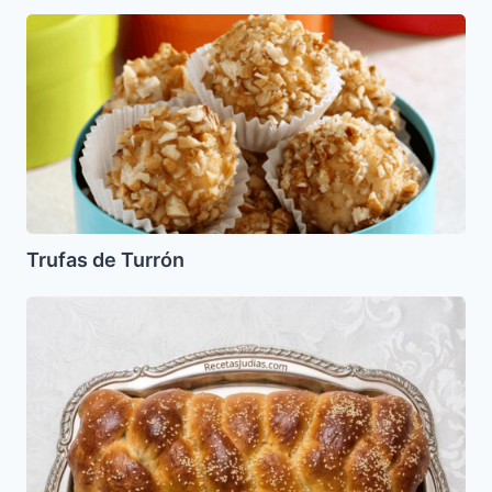
Trufas
de
Turrón
Trufas de Turrón
Pan
de
Shabat,
Pan
Jala
o
Pan