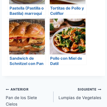
Pastella (Pastilla o
Tortitas de Pollo y
Bastila) marroquí
Coliflor
(Hamburguesa)
Sandwich de
Pollo con Miel de
Schnitzel con Pan
Datil
Jala
Navegación
ANTERIOR
SIGUIENTE
Pan de los Siete
Lumpias de Vegetales
de
Cielos