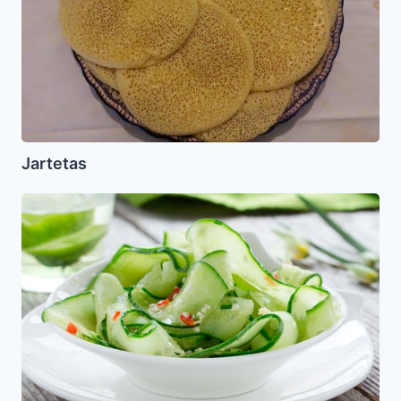
Jartetas
Ensalada
de
Pepino