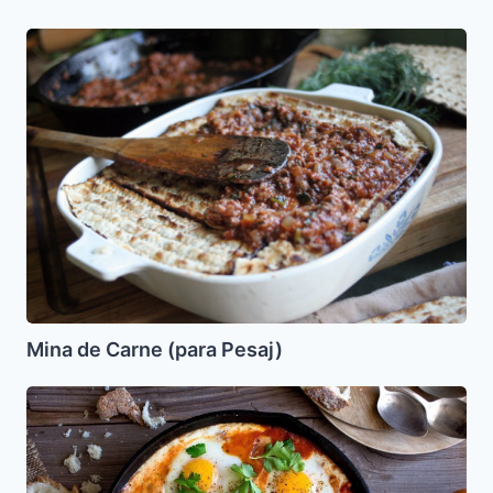
Mina
de
Carne
(para
Pesaj)
Mina de Carne (para Pesaj)
Shakshuka
Huevos
con
Tomate