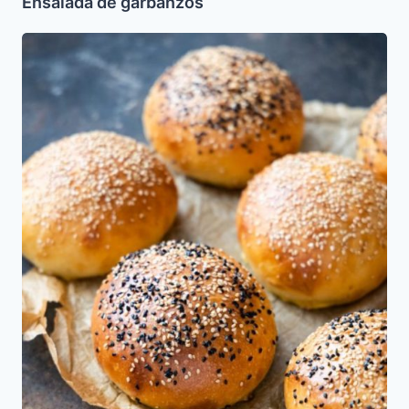
Ensalada de garbanzos
Pancitos
de
leche