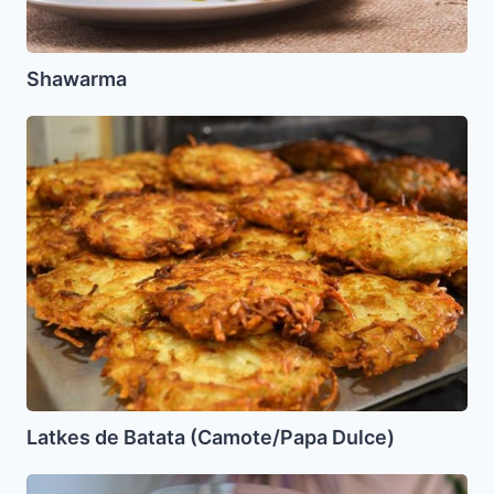
Shawarma
Latkes
de
Batata
(Camote/Papa
Dulce)
Latkes de Batata (Camote/Papa Dulce)
Berenjenas