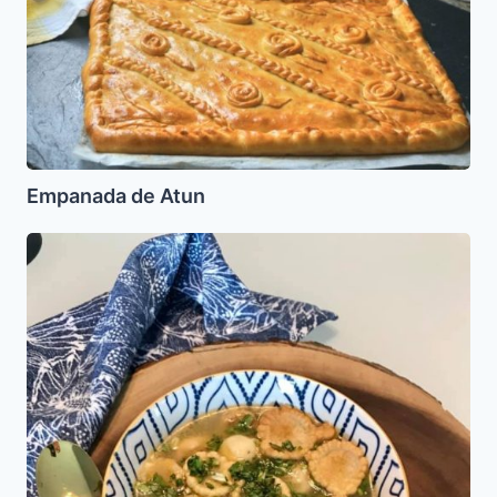
Empanada de Atun
Sopa
de
Orejitas
(KuKlas)