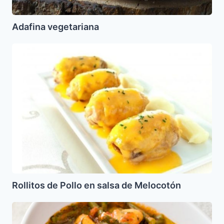
Adafina vegetariana
Rollitos
de
Pollo
en
salsa
de
Melocotón
Rollitos de Pollo en salsa de Melocotón
Habichuelas
Guisadas