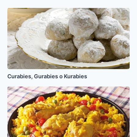
Curabies,
Gurabies
o
Kurabies
Curabies, Gurabies o Kurabies
Arroz
con
Pollo