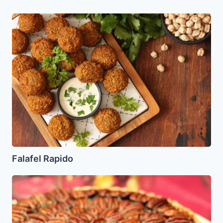
Falafel
Rapido
Falafel Rapido
Pecan
Pie