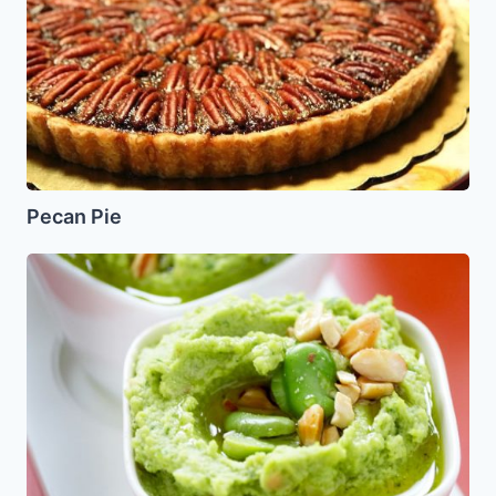
Pecan Pie
Humus
de
Habas