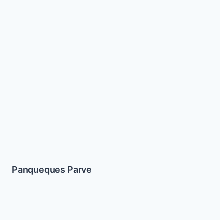
Panqueques
Parve
Panqueques Parve
Pollo
Agridulce