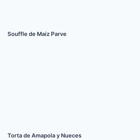
Souffle de Maiz Parve
Torta
de
Amapola
y
Nueces
Torta de Amapola y Nueces