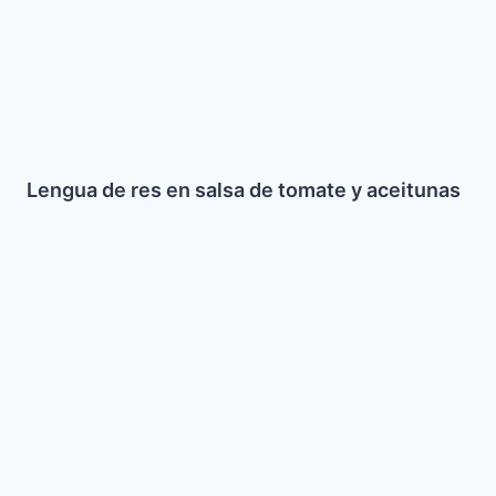
de
tomate
y
aceitunas
Lengua de res en salsa de tomate y aceitunas
Galletas
con
Chispas
de
Chocolate
(Chocolate
Chips)