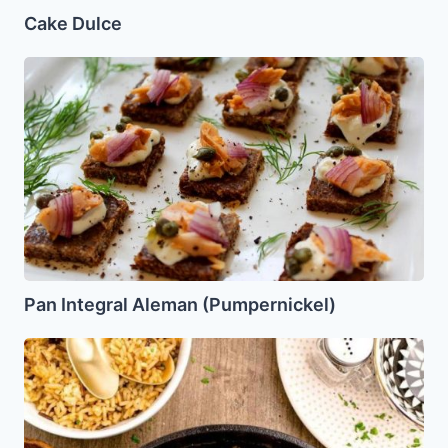
Cake Dulce
Pan
Integral
Aleman
(Pumpernickel)
Pan Integral Aleman (Pumpernickel)
Pollo
al
Azafran