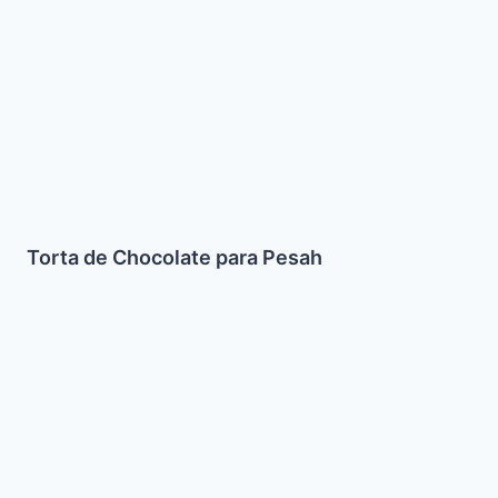
Torta de Chocolate para Pesah
Souffle
de
Maiz
Parve