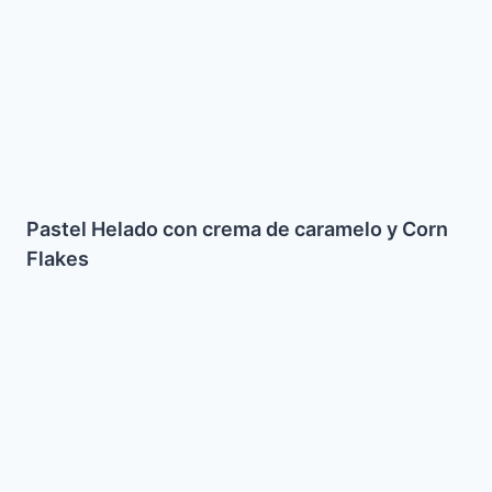
Corn
Flakes
Pastel Helado con crema de caramelo y Corn
Flakes
Pan
Multisemillas