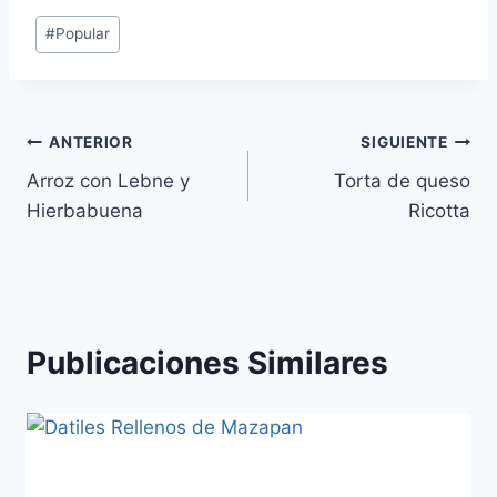
Etiquetas
#
Popular
de
la
entrada:
Navegación
ANTERIOR
SIGUIENTE
Arroz con Lebne y
Torta de queso
de
Hierbabuena
Ricotta
entradas
Publicaciones Similares