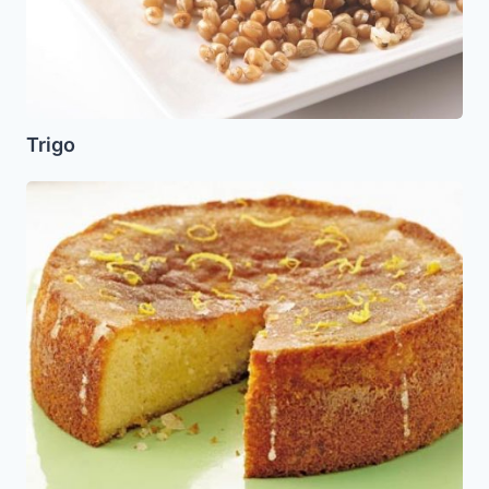
Trigo
Queque
sin
Gluten