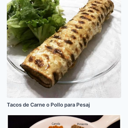
Carne
o
Pollo
para
Pesaj
Tacos de Carne o Pollo para Pesaj
Baharat