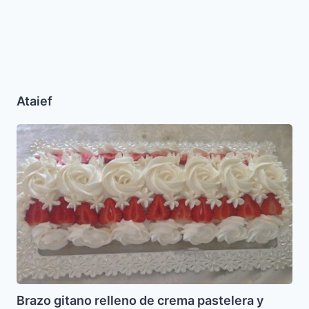
Ataief
Brazo
gitano
relleno
de
crema
pastelera
y
fresas
Brazo gitano relleno de crema pastelera y