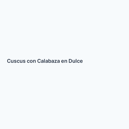
en
Dulce
Cuscus con Calabaza en Dulce
Albóndigas
de
Cordero