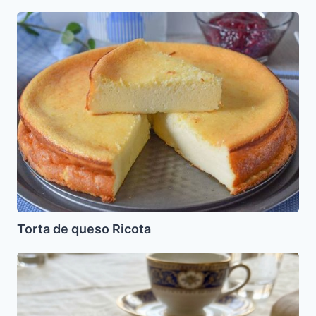
Torta
de
queso
Ricota
Torta de queso Ricota
Cake
de
Almendras
para