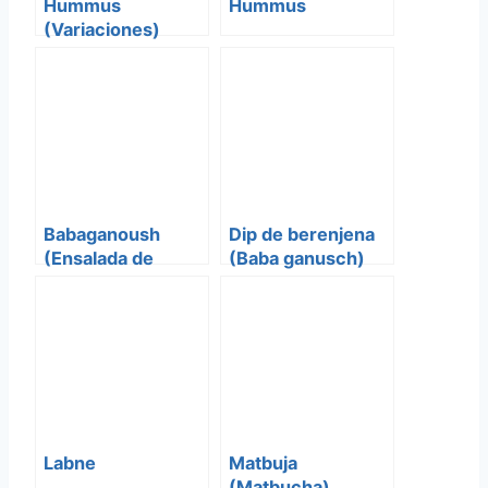
Hummus
Hummus
(Variaciones)
Babaganoush
Dip de berenjena
(Ensalada de
(Baba ganusch)
Berenjena y Ajo
Asado)
Labne
Matbuja
(Matbucha)