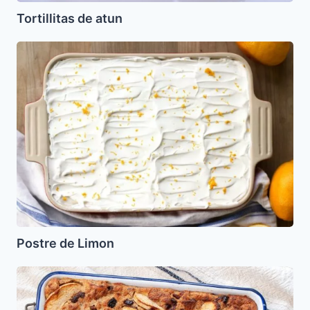
Tortillitas de atun
Postre
de
Limon
Postre de Limon
Budín
de
Pesah