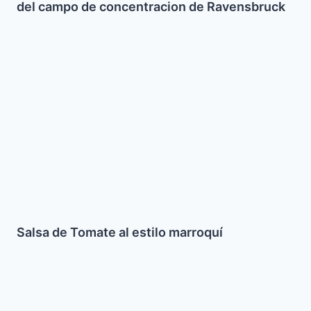
del campo de concentracion de Ravensbruck
Salsa
de
Tomate
al
estilo
marroquí
Salsa de Tomate al estilo marroquí
Cuscus
con
Calabaza