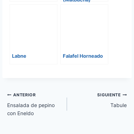
Labne
Falafel Horneado
Navegación
ANTERIOR
SIGUIENTE
Ensalada de pepino
Tabule
de
con Eneldo
entradas