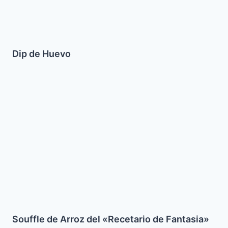
Dip de Huevo
Souffle
de
Arroz
del
«Recetario
de
Fantasia»
del
campo
de
concentracion
de
Souffle de Arroz del «Recetario de Fantasia»
Ravensbruck