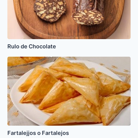
Rulo de Chocolate
Fartalejjos
o
Fartalejos
Fartalejjos o Fartalejos