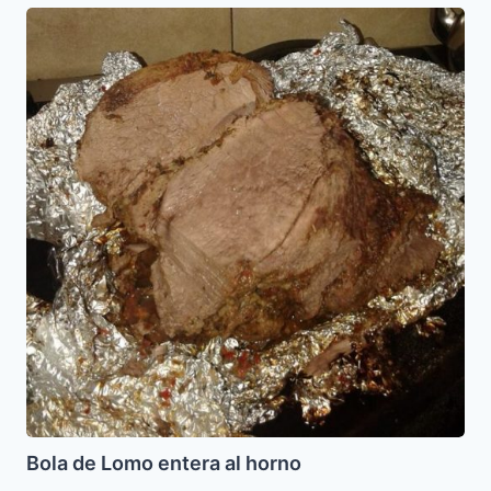
Bola
de
Lomo
entera
al
horno
Bola de Lomo entera al horno