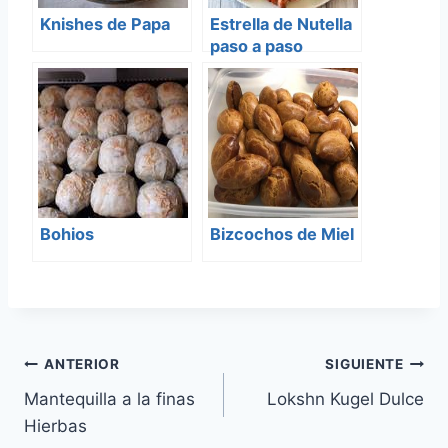
Knishes de Papa
Estrella de Nutella
paso a paso
Bohios
Bizcochos de Miel
Navegación
ANTERIOR
SIGUIENTE
Mantequilla a la finas
Lokshn Kugel Dulce
de
Hierbas