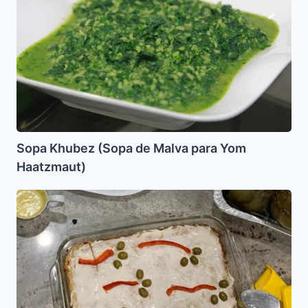
Khubez
(Sopa
de
Malva
para
Yom
Haatzmaut)
Sopa Khubez (Sopa de Malva para Yom
Haatzmaut)
Pastel
de
Atun