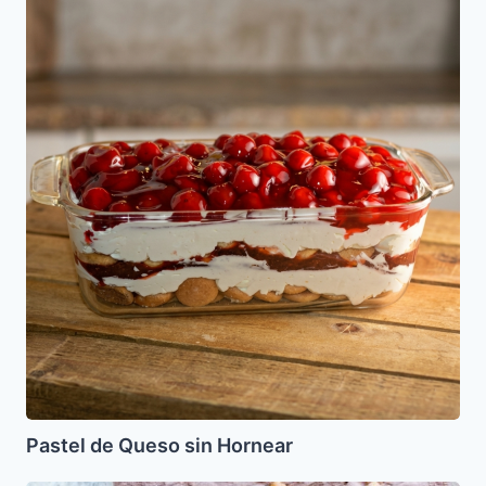
de
Queso
sin
Hornear
Pastel de Queso sin Hornear