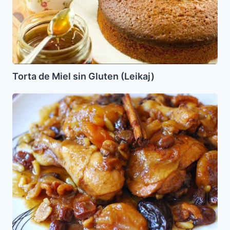
Torta de Miel sin Gluten (Leikaj)
Pollo
con
Frutas
Secas