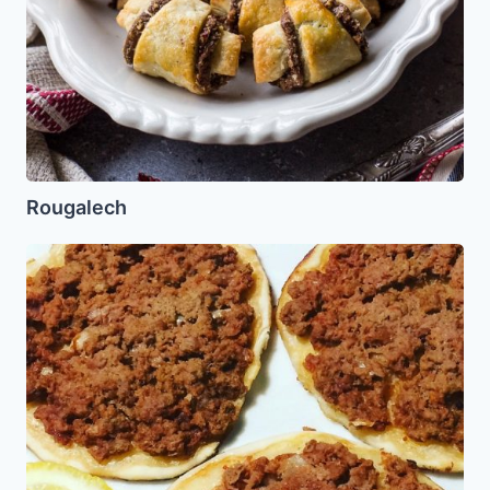
Rougalech
Lajmayin
Faciles