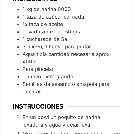
1
kg
de harina 0000
1
taza de azúcar colmada
¾
taza de aceite
Levadura de pan 50 grs.
1
cucharada de Sal
3
huevo; 1 huevo para pintar
Agua tibia cantidad necesaria aprox.
400 cc
Para pincelar
1
huevo extra grande
Semillas de sésamo o amapola para
decorar
INSTRUCCIONES
En un bowl un poquito de harina,
levadura y agua y dejar levar
Mezclamos los ingredientes secos en un