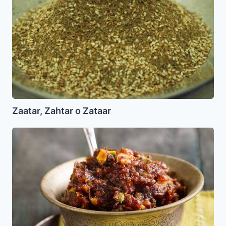
Zataar
Zaatar, Zahtar o Zataar
Jaroset
(Nueces
y
frutos
secos)