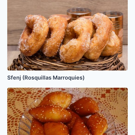
Sfenj
(Rosquillas
Marroquies)
Sfenj (Rosquillas Marroquies)
Macrotes