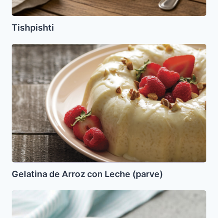
Tishpishti
Gelatina
de
Arroz
con
Leche
(parve)
Gelatina de Arroz con Leche (parve)
Galletas
con