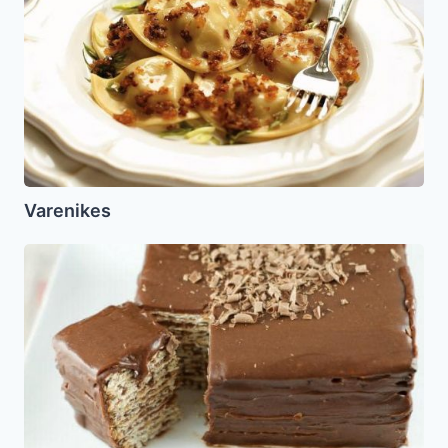
Varenikes
Matza
Ice
box