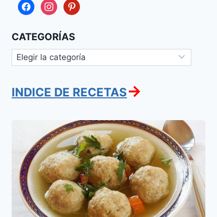
facebook
instagram
pinterest
CATEGORÍAS
Categorías
→
INDICE DE RECETAS
Sopa
de
Pollo
con
Kneidalaj
(Golda
Meir)