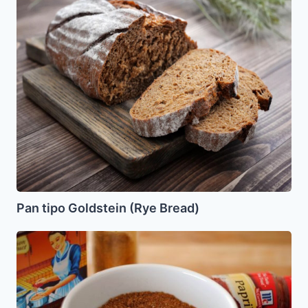
tipo
Goldstein
(Rye
Bread)
Pan tipo Goldstein (Rye Bread)
Sustituto
para
Condimento
Completo