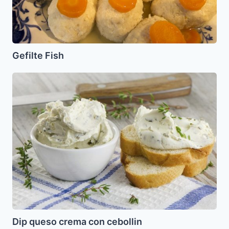
Gefilte Fish
Dip
queso
crema
con
cebollin
Dip queso crema con cebollin