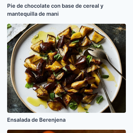
Pie de chocolate con base de cereal y
mantequilla de mani
Ensalada
de
Berenjena
Ensalada de Berenjena
Bizcocho