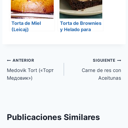
Torta de Miel
Torta de Brownies
(Leicaj)
y Helado para
Pesaj
Navegación
ANTERIOR
SIGUIENTE
Medovik Tort («Торт
Carne de res con
de
Медовик»)
Aceitunas
entradas
Publicaciones Similares