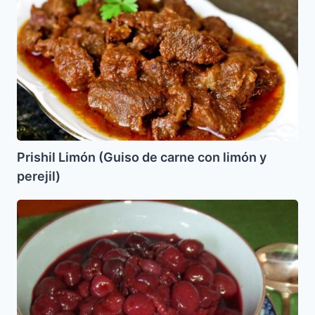
Limón
(Guiso
de
carne
con
limón
y
perejil)
Prishil Limón (Guiso de carne con limón y
perejil)
Manzanillas
en
Miel