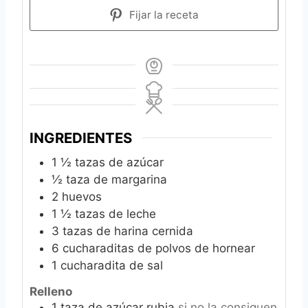
Fijar la receta
INGREDIENTES
1 ½
tazas de azúcar
½
taza de margarina
2
huevos
1 ½
tazas de leche
3
tazas de harina cernida
6
cucharaditas de polvos de hornear
1
cucharadita de sal
Relleno
1
taza de azúcar rubia
si no la consiguen