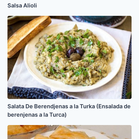
Salsa Alioli
Salata
De
Berendjenas
a
la
Turka
(Ensalada
de
berenjenas
a
la
Turca)
Salata De Berendjenas a la Turka (Ensalada de
berenjenas a la Turca)
Fartalejjos
o