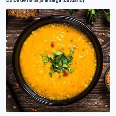
Dulce de naranja amarga (Letuario)
Sopa
de
Lentejas