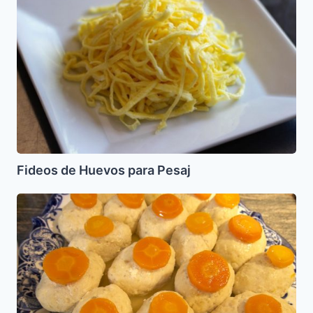
Huevos
para
Pesaj
Fideos de Huevos para Pesaj
Gefilte
Fish