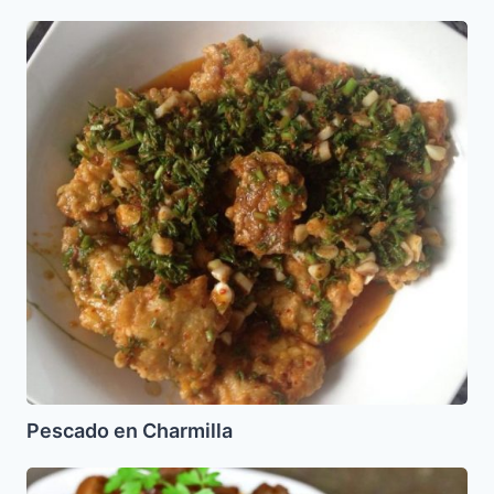
Pescado
en
Charmilla
Pescado en Charmilla
Prishil