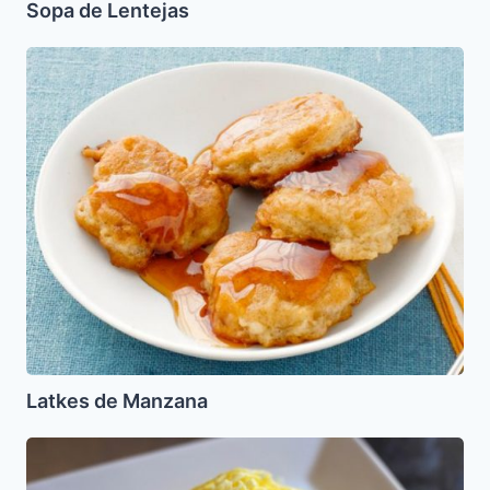
Sopa de Lentejas
Latkes
de
Manzana
Latkes de Manzana
Fideos
de