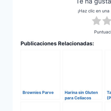
Te ha gusta
¡Haz clic en una 
Puntuaci
Publicaciones Relacionadas:
Brownies Parve
Harina sin Gluten
Ta
para Celíacos
(
L