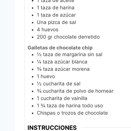
1
taza de aceite
1
taza de harina
1
taza de azúcar
Una pizca de sal
4
huevos
200
gr
chocolate derretido
Galletas de chocolate chip
½
taza de margarina sin sal
¼
taza azúcar blanca
¾
taza azúcar morena
1
huevo
½
cucharita de sal
¾
cucharita de polvo de hornear
1
cucharita de vainilla
1 ¾
taza de harina todo uso
Chispas o trozos de chocolate
INSTRUCCIONES