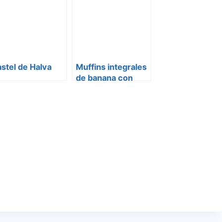
stel de Halva
Muffins integrales
de banana con
chispas de
chocolate sin
azucar