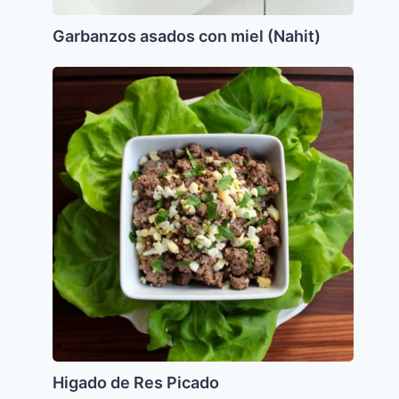
Garbanzos asados con miel (Nahit)
Higado
de
Res
Picado
Higado de Res Picado