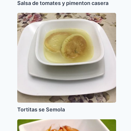
Salsa de tomates y pimenton casera
Tortitas
se
Semola
Tortitas se Semola
Cebollas
Glaseadas