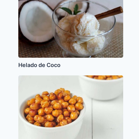
Coco
Helado de Coco
Garbanzos
asados
con
miel
(Nahit)