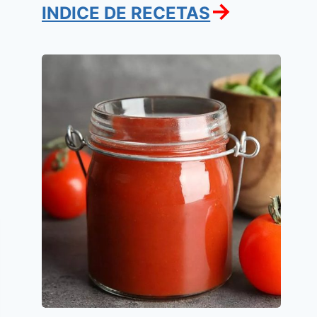
→
INDICE DE RECETAS
Salsa
de
tomates
y
pimenton
casera