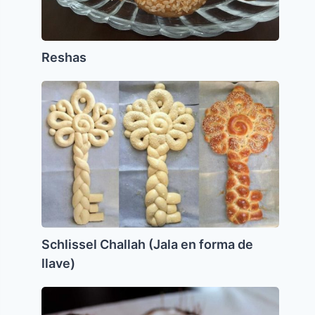
Reshas
Schlissel
Challah
(Jala
en
forma
de
llave)
Schlissel Challah (Jala en forma de
llave)
Helado
de