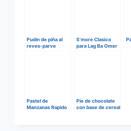
Pudin de piña al
S’more Clasico
Pa
reves-parve
para Lag Ba Omer
(Pineapple Upside
Down Cake)
Pastel de
Pie de chocolate
Manzanas Rapido
con base de cereal
y mantequilla de
mani