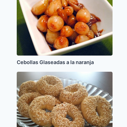
a
la
naranja
Cebollas Glaseadas a la naranja
Reshas