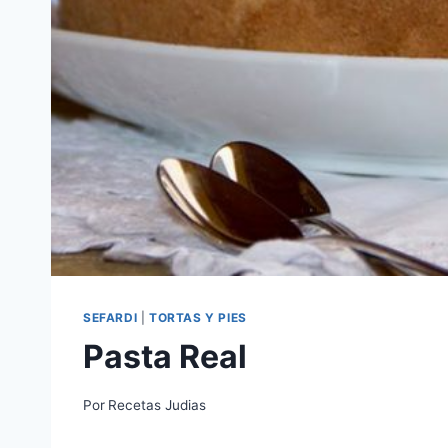
SEFARDI
|
TORTAS Y PIES
Pasta Real
Por
Recetas Judias