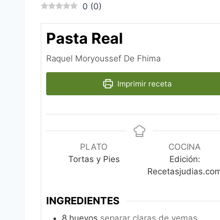
0
(
0
)
Pasta Real
Raquel Moryoussef De Fhima‎
Imprimir receta
PLATO
COCINA
Tortas y Pies
Edición:
Recetasjudias.co
INGREDIENTES
8
huevos
separar claras de yemas