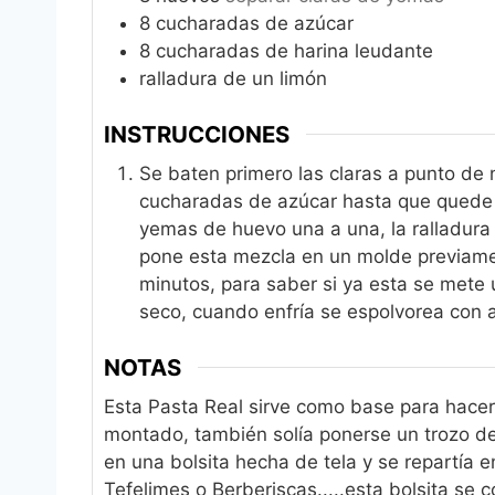
8
cucharadas de azúcar
8
cucharadas de harina leudante
ralladura de un limón
INSTRUCCIONES
Se baten primero las claras a punto de 
cucharadas de azúcar hasta que quede 
yemas de huevo una a una, la ralladura 
pone esta mezcla en un molde previame
minutos, para saber si ya esta se mete u
seco, cuando enfría se espolvorea con a
NOTAS
Esta Pasta Real sirve como base para hace
montado, también solía ponerse un trozo de
en una bolsita hecha de tela y se repartía e
Tefelimes o Berberiscas.....esta bolsita se