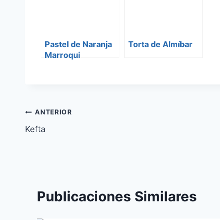
Pastel de Naranja
Torta de Almíbar
Marroqui
(Meskouta)
Navegación
ANTERIOR
Kefta
de
entradas
Publicaciones Similares