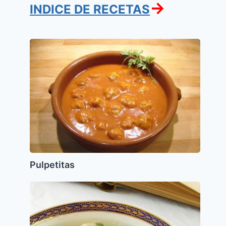
→
INDICE DE RECETAS
Pulpetitas
Pulpetitas
Sopa
de
Kneidelaj
(Bolitas