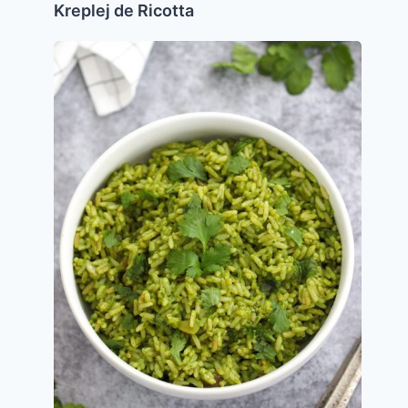
Kreplej de Ricotta
Arroz
con
Cilantro