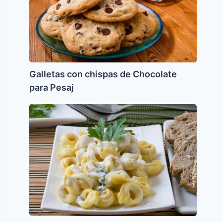
Chocolate
para
Pesaj
Galletas con chispas de Chocolate
para Pesaj
Kreplej
de
Ricotta