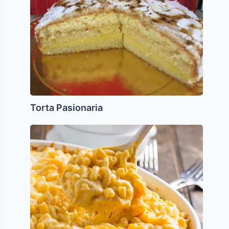
Torta Pasionaria
Macarrones
con
Queso