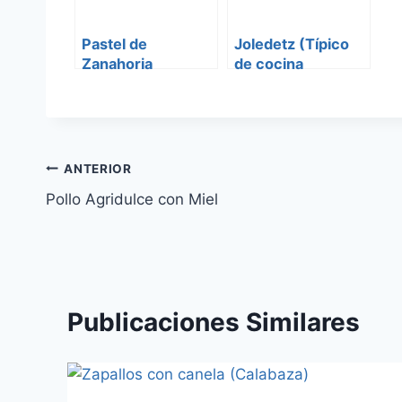
Pastel de
Joledetz (Típico
Zanahoria
de cocina
Ashkenazi)
Navegación
ANTERIOR
Pollo Agridulce con Miel
de
entradas
Publicaciones Similares