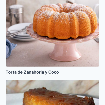
de
Zanahoria
y
Coco
Torta de Zanahoria y Coco
Pudin
de
Miel