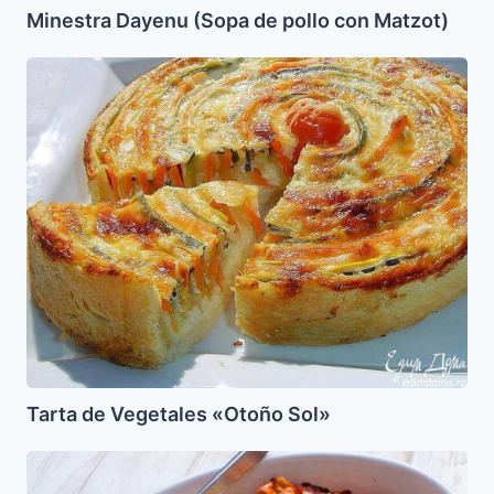
Minestra Dayenu (Sopa de pollo con Matzot)
Tarta
de
Vegetales
«Otoño
Sol»
Tarta de Vegetales «Otoño Sol»
Fideos
gratinados