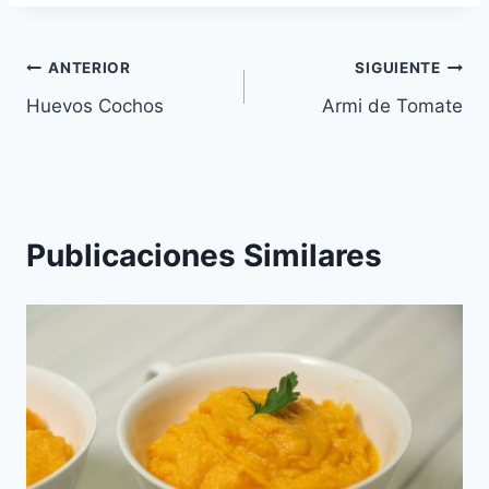
la
entrada:
Navegación
ANTERIOR
SIGUIENTE
Huevos Cochos
Armi de Tomate
de
entradas
Publicaciones Similares