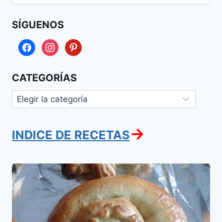
SÍGUENOS
facebook
instagram
pinterest
CATEGORÍAS
Categorías
→
INDICE DE RECETAS
La
jala
de
las
manitas