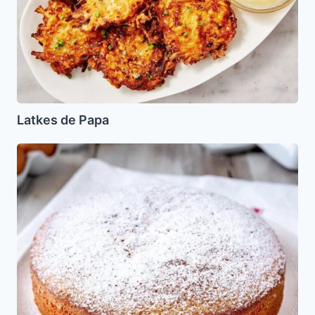
Latkes de Papa
Bizcocho
de
Pesaj
(Sponge
Cake)