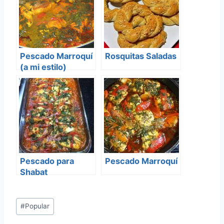
Pescado Marroquí
Rosquitas Saladas
(a mi estilo)
Pescado para
Pescado Marroquí
Shabat
Etiquetas
#
Popular
de