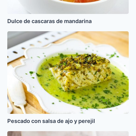
Dulce de cascaras de mandarina
Pescado
con
salsa
de
ajo
y
perejil
Pescado con salsa de ajo y perejil
Torta