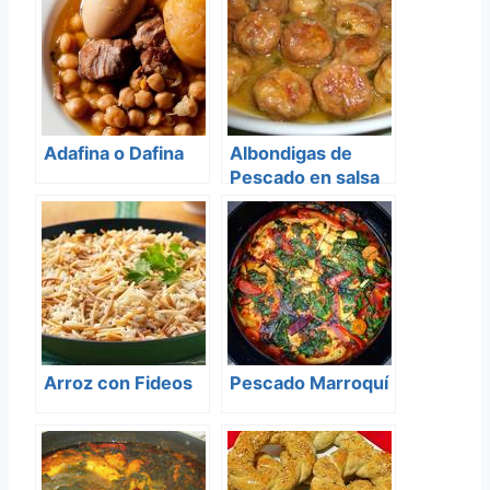
Adafina o Dafina
Albondigas de
Pescado en salsa
de curcuma y
cebolla
Arroz con Fideos
Pescado Marroquí