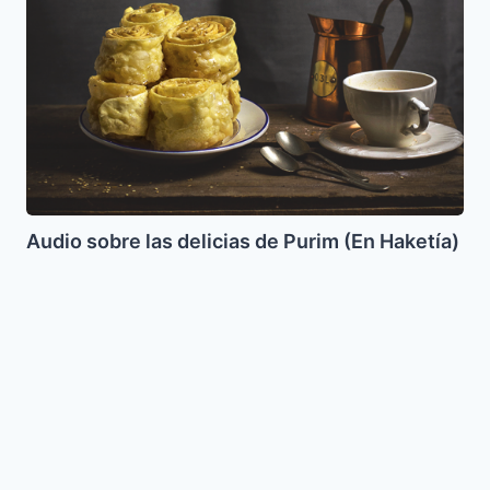
sobre
las
delicias
de
Purim
(En
Haketía)
Audio sobre las delicias de Purim (En Haketía)
Lasaña
de
Queso