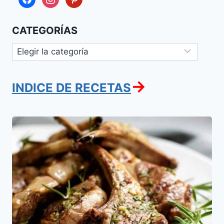
CATEGORÍAS
Categorías
→
INDICE DE RECETAS
Chuletas
de
cordero
con
romero