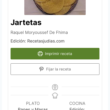
Jartetas
Raquel Moryoussef De Fhima‎
Edición: Recetasjudias.com
Imprimir receta
Fijar la receta
PLATO
COCINA
Panes y Masas
Edición: