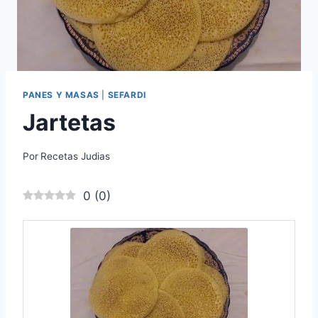
PANES Y MASAS
|
SEFARDI
Jartetas
Por
Recetas Judias
0
(
0
)