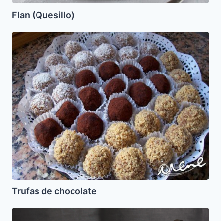
Flan (Quesillo)
Trufas
de
chocolate
Trufas de chocolate
Audio