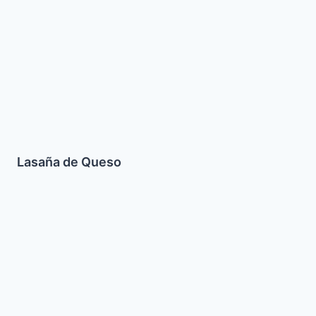
Lasaña de Queso
Galletas
dulces
de
Sesamo
(Sumsumiot)