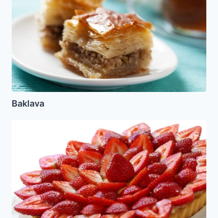
Baklava
Tartaleta
de
fresas
(Parve-
Sin
Lacteos)