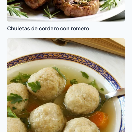
Chuletas de cordero con romero
Bolas
de
matza
(Kneidedelaj)