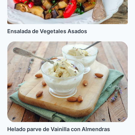
Ensalada de Vegetales Asados
Helado
parve
de
Vainilla
con
Almendras
Caramelizadas
Helado parve de Vainilla con Almendras