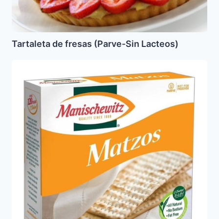
Tartaleta de fresas (Parve-Sin Lacteos)
Que
es
Matza
(Matzos),
Matzo
Meal,
Cake
Meal
y
Fecula
de
Papa?