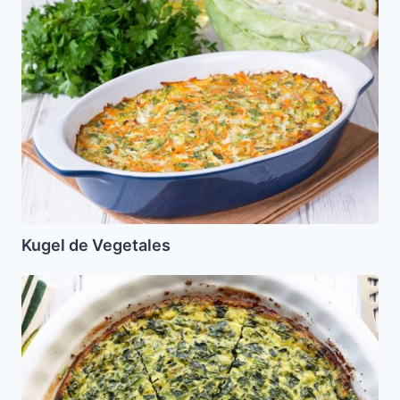
de
Vegetales
Kugel de Vegetales
Soufle
de
Espinaca