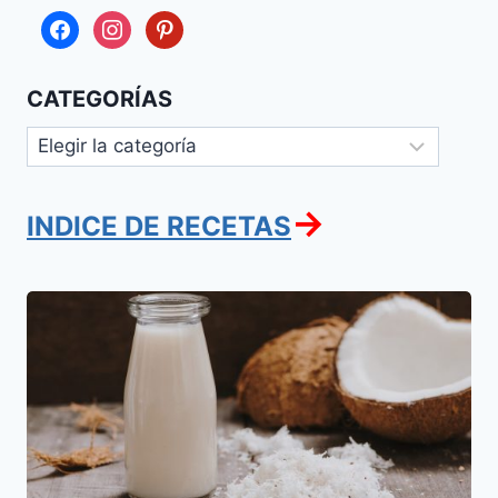
facebook
instagram
pinterest
CATEGORÍAS
Categorías
→
INDICE DE RECETAS
Leche
de
Coco
Casera