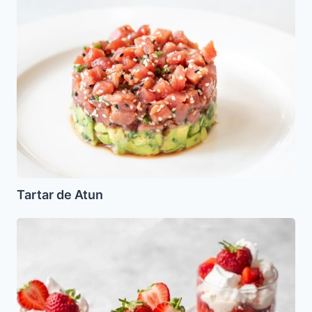
de
Atun
Tartar de Atun
Merengue
de
Frutillas
(Fresas)