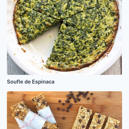
Soufle de Espinaca
Barritas
de
Granola
sin
hornear