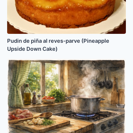
parve
(Pineapple
Upside
Down
Cake)
Pudin de piña al reves-parve (Pineapple
Upside Down Cake)
SATES
DE
GEYNA
KON
PATATAS