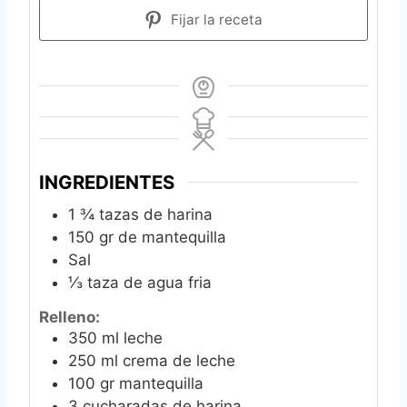
Fijar la receta
INGREDIENTES
1 ¾
tazas de harina
150
gr
de mantequilla
Sal
⅓
taza de agua fria
Relleno:
350
ml
leche
250
ml
crema de leche
100
gr
mantequilla
3
cucharadas de harina