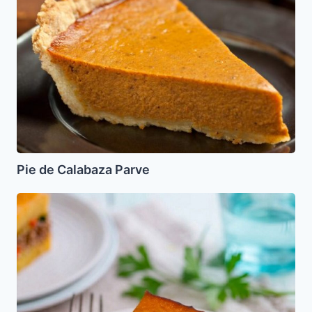
Calabaza
Parve
Pie de Calabaza Parve
Polenta
de
Pollo