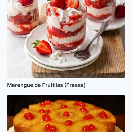
Merengue de Frutillas (Fresas)
Pudin
de
piña
al
reves-