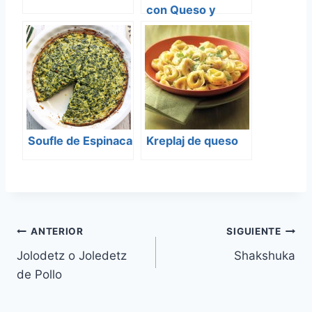
con Queso y
Bechamel
Soufle de Espinaca
Kreplaj de queso
Navegación
ANTERIOR
SIGUIENTE
Jolodetz o Joledetz
Shakshuka
de
de Pollo
entradas