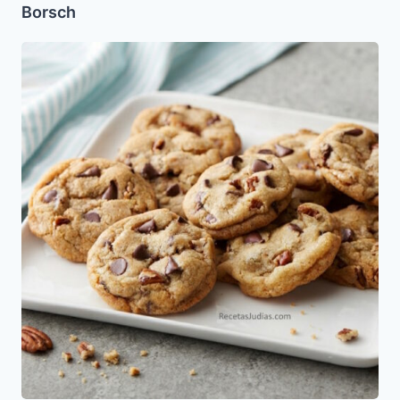
Borsch
Galletas
con
Chispas
de
Chocolate
(Chocolate
Chips)