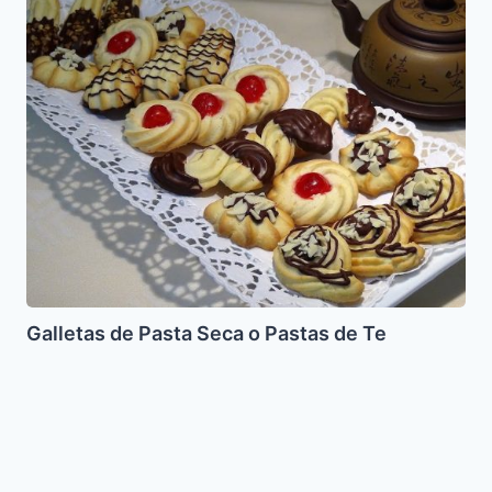
de
Pasta
Seca
o
Pastas
de
Te
Galletas de Pasta Seca o Pastas de Te
Tarta
de
Choclo