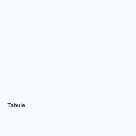
Tabule
Tabule
Pollo
Guisado
con