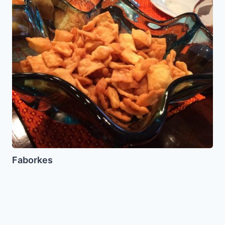
Faborkes
Pastel
de
Queso
(Cheesecake)