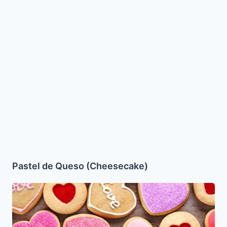
Pastel de Queso (Cheesecake)
Galletas
de
Mantequilla
para