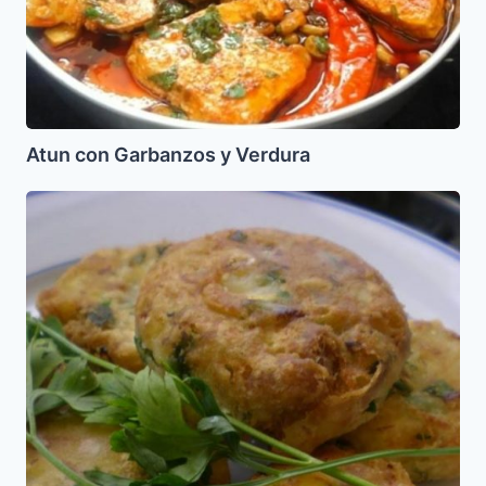
Atun con Garbanzos y Verdura
Tortillitas
de
atun