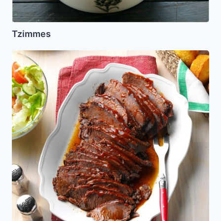
Tzimmes
Brisket
Agridulce