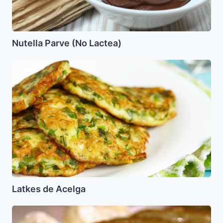
Nutella Parve (No Lactea)
Latkes
de
Acelga
Latkes de Acelga
Calabacines