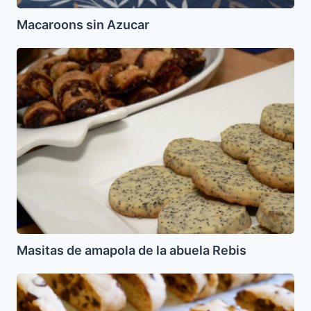
Macaroons sin Azucar
Masitas
de
amapola
de
la
abuela
Rebis
Masitas de amapola de la abuela Rebis
Kamish
Broit