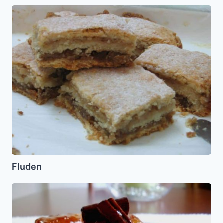
Fluden
Fluden
Platanos
caramelizados