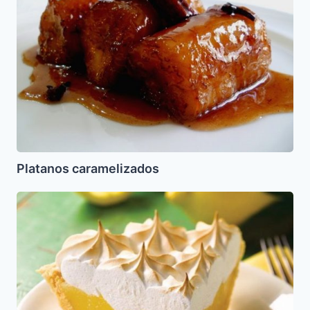
Platanos caramelizados
Pie
de
Limon