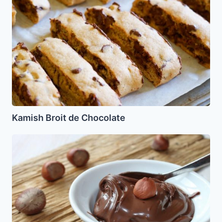
de
Chocolate
Kamish Broit de Chocolate
Nutella
Parve
(No
Lactea)