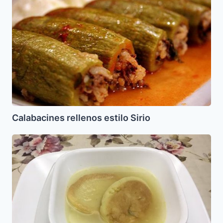
rellenos
estilo
Sirio
Calabacines rellenos estilo Sirio
Tortitas
se
Semola