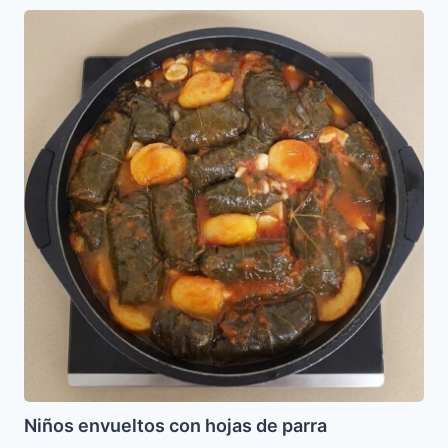
Niños
envueltos
con
hojas
de
parra
Niños envueltos con hojas de parra