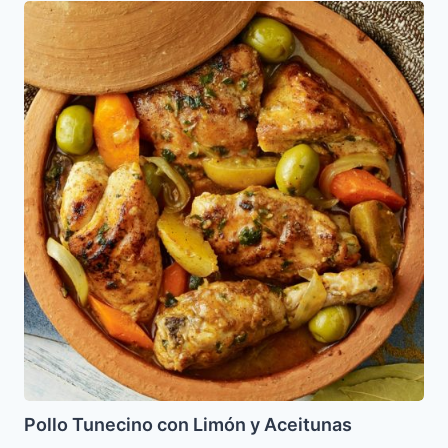
Pollo
Tunecino
con
Limón
y
Aceitunas
Pollo Tunecino con Limón y Aceitunas