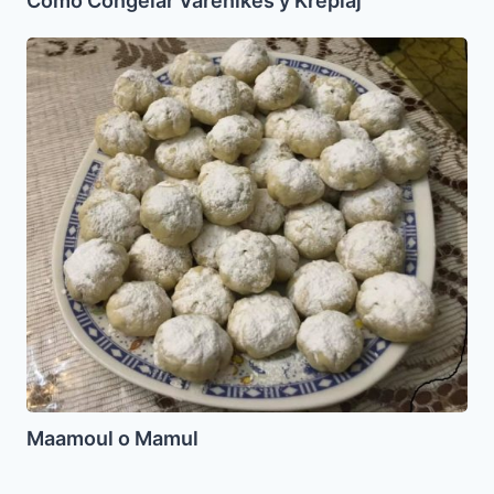
Como Congelar Varenikes y Kreplaj
Maamoul
o
Mamul
Maamoul o Mamul