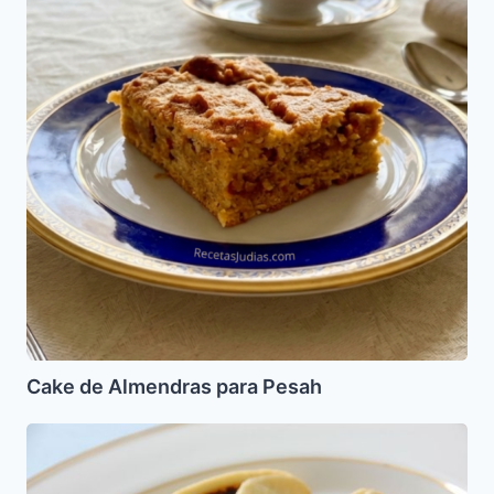
para
Pesah
Cake de Almendras para Pesah
Oznei
Haman
rellenas