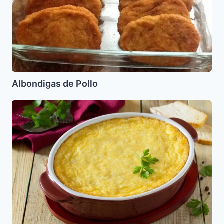
Albondigas de Pollo
Pastel
de
Elote
(Maiz)