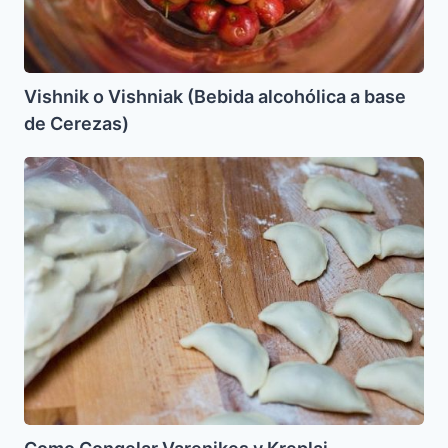
Vishnik o Vishniak (Bebida alcohólica a base
de Cerezas)
Como
Congelar
Varenikes
y
Kreplaj