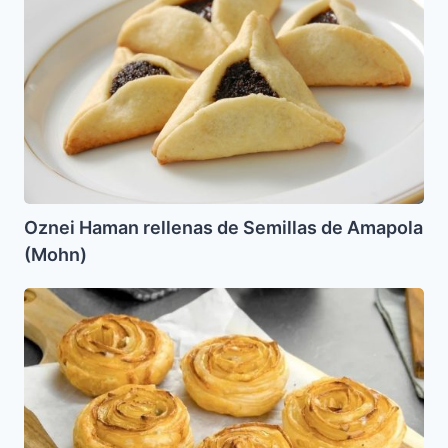
de
Semillas
de
Amapola
(Mohn)
Oznei Haman rellenas de Semillas de Amapola
(Mohn)
Rosas
de
3
Quesos