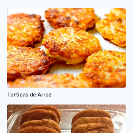
Torticas
de
Arroz
Torticas de Arroz
Albondigas
de
Pollo