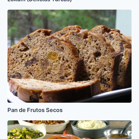
Pan
de
Frutos
Secos
Pan de Frutos Secos
Pavo
Relleno