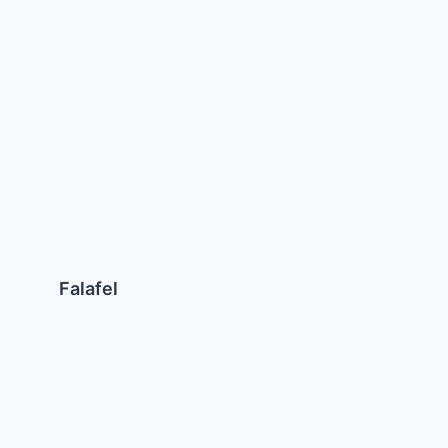
Falafel
Galletas
de
Ajonjolí