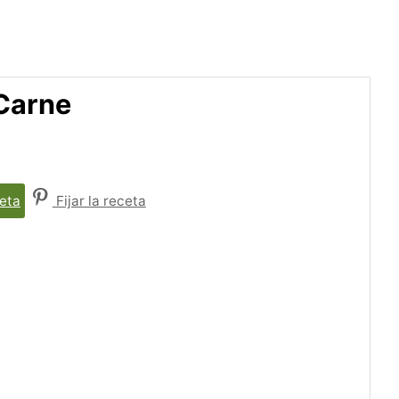
 Carne
eta
Fijar la receta