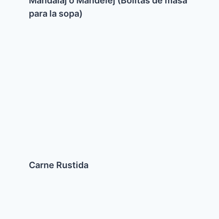
Mandalaj o Mandelej (Bolitas de masa
para la sopa)
Carne
Rustida
Carne Rustida
Tahini