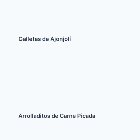
Galletas de Ajonjolí
Arrolladitos
de
Carne
Picada
Arrolladitos de Carne Picada
Berenjenas
secadas