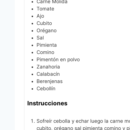
Carne Molida
Tomate
Ajo
Cubito
Orégano
Sal
Pimienta
Comino
Pimentón en polvo
Zanahoria
Calabacín
Berenjenas
Cebollín
Instrucciones
Sofreír cebolla y echar luego la carne m
cubito, orégano sal pimienta comino y 