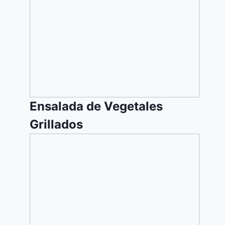
de
Vegetales
Grillados
Ensalada de Vegetales
Grillados
Empanadas
Argentinas