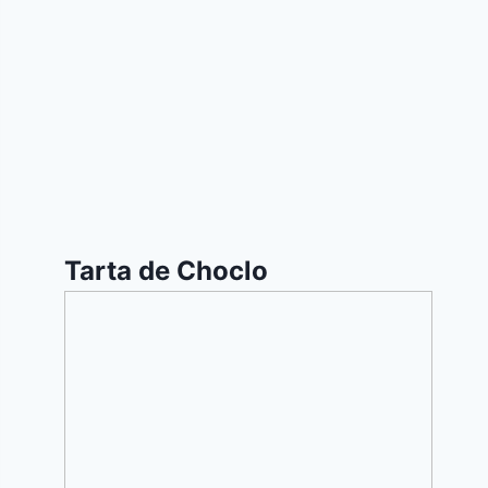
Tarta de Choclo
Jalot
Dulces
para
Rosh
Hashana