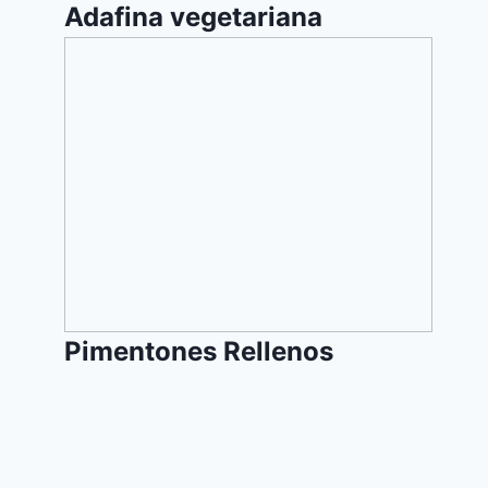
Adafina vegetariana
Pimentones
Rellenos
Pimentones Rellenos
Tarta
de
Choclo