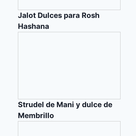
Jalot Dulces para Rosh
Hashana
Strudel
de
Mani
y
dulce
de
Membrillo
Strudel de Mani y dulce de
Membrillo
Peras
al