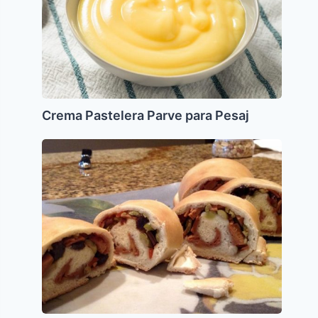
Crema Pastelera Parve para Pesaj
Pan
de
Jamon
Vegetariano