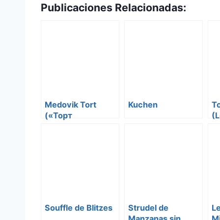
Publicaciones Relacionadas:
Medovik Tort
Kuchen
To
(«Торт
(L
Медовик»)
Souffle de Blitzes
Strudel de
Le
Manzanas sin
Mi