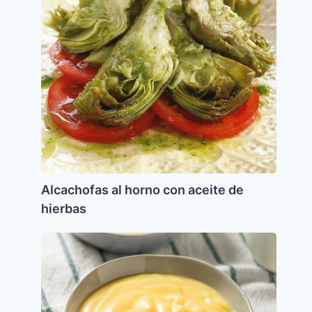
hierbas
Alcachofas al horno con aceite de
hierbas
Crema
Pastelera
Parve
para
Pesaj