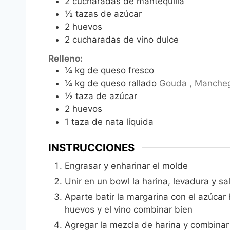
2
cucharadas de mantequilla
½
tazas de azúcar
2
huevos
2
cucharadas de vino dulce
Relleno:
¼
kg
de queso fresco
¼
kg
de queso rallado
Gouda , Mancheg
½
taza de azúcar
2
huevos
1
taza de nata líquida
INSTRUCCIONES
Engrasar y enharinar el molde
Unir en un bowl la harina, levadura y sa
Aparte batir la margarina con el azúca
huevos y el vino combinar bien
Agregar la mezcla de harina y combina