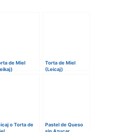
rta de Miel
Torta de Miel
eikaj)
(Leicaj)
icaj o Torta de
Pastel de Queso
el
sin Azucar