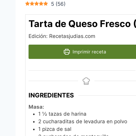
5
(
56
)
Tarta de Queso Fresco (K
Edición: Recetasjudias.com
Imprimir receta
INGREDIENTES
Masa:
1 ½
tazas de harina
2
cucharaditas de levadura en polvo
1
pizca de sal