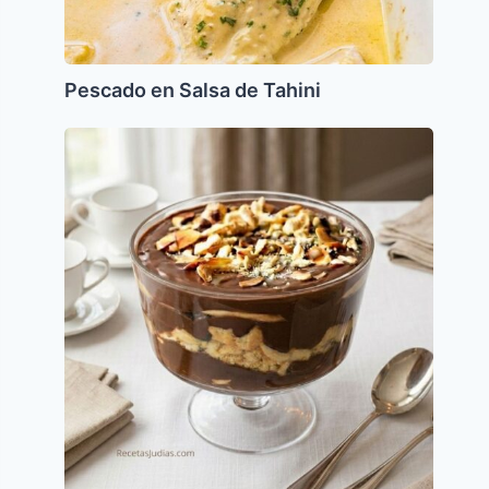
Pescado en Salsa de Tahini
Mousse
de
chocolate
con
galleta
María