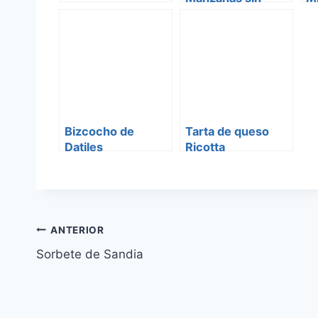
azucar
Bizcocho de
Tarta de queso
Datiles
Ricotta
Navegación
ANTERIOR
Sorbete de Sandia
de
entradas