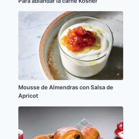
Para ablandar la carne Kosher
Mousse
de
Almendras
con
Salsa
de
Apricot
Mousse de Almendras con Salsa de
Apricot
Pan
con
Chocolate