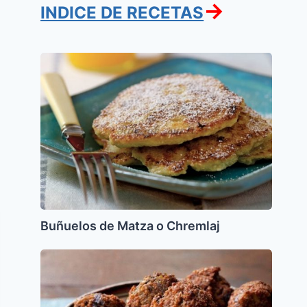
→
INDICE DE RECETAS
Buñuelos
de
Matza
o
Chremlaj
Buñuelos de Matza o Chremlaj
Falafel