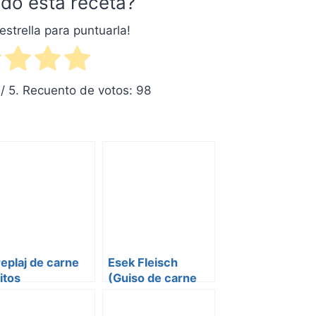
do esta receta?
estrella para puntuarla!
/ 5. Recuento de votos:
98
eplaj de carne
Esek Fleisch
itos
(Guiso de carne
dulce)