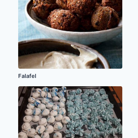
Falafel
Merenguitos
para
Yom
Haatzmaut