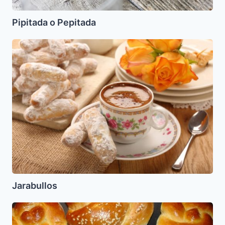
Pipitada o Pepitada
Jarabullos
Jarabullos
Matbuja
(Matbucha)