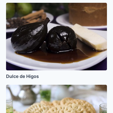
Dulce
de
Higos
Dulce de Higos
Galletas
Pellizcadas
o
Tortitas
Cribadas