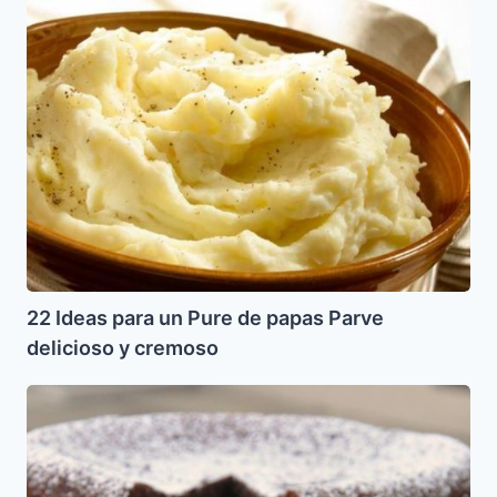
22
Ideas
para
un
Pure
de
papas
Parve
delicioso
y
cremoso
22 Ideas para un Pure de papas Parve
delicioso y cremoso
Torta
de
Chocolate
para