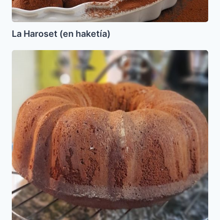
La Haroset (en haketía)
Leikaj
Schwartz