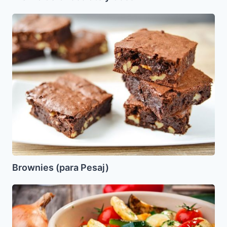
Brownies
(para
Pesaj)
Brownies (para Pesaj)
Ensalada
de
Vegetales
Grillados