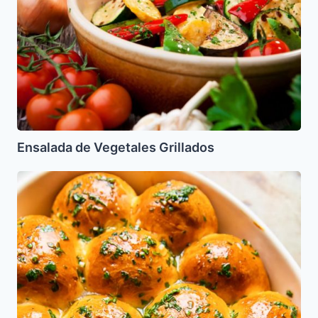
Ensalada de Vegetales Grillados
Pancitos
de
Ajo
y
Cilantro