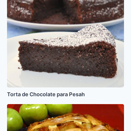
Pesah
Torta de Chocolate para Pesah
Pay
de
Manzana
para