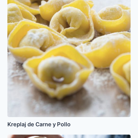
de
Carne
y
Pollo
Kreplaj de Carne y Pollo