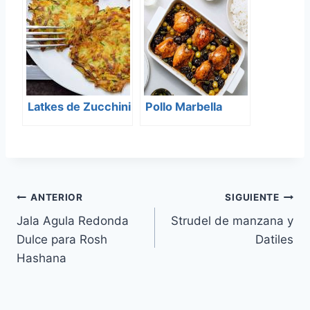
Latkes de Zucchini
Pollo Marbella
Navegación
ANTERIOR
SIGUIENTE
Jala Agula Redonda
Strudel de manzana y
de
Dulce para Rosh
Datiles
entradas
Hashana