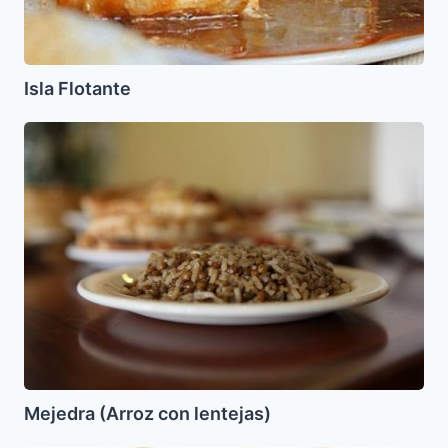
Isla Flotante
Mejedra
(Arroz
con
lentejas)
Mejedra (Arroz con lentejas)