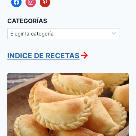
facebook
instagram
pinterest
CATEGORÍAS
Categorías
→
INDICE DE RECETAS
Empanaditas
de
Atun