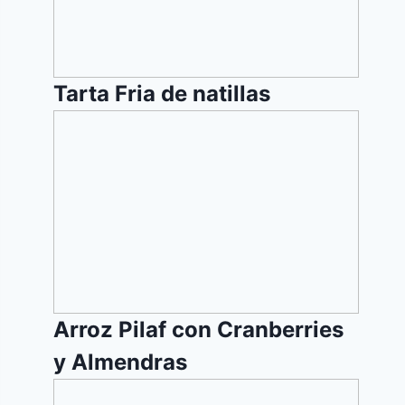
Tarta Fria de natillas
Arroz
Pilaf
con
Cranberries
y
Almendras
Arroz Pilaf con Cranberries
y Almendras
Queque