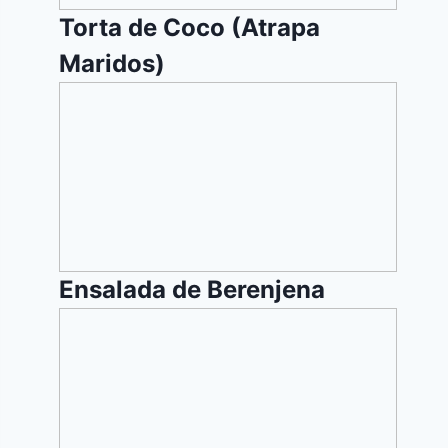
Torta de Coco (Atrapa
Maridos)
Ensalada
de
Berenjena
Ensalada de Berenjena
Marquesa
de
Almendras