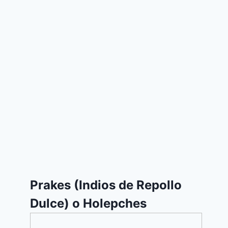
Prakes
(Indios
de
Repollo
Dulce)
o
Holepches
Prakes (Indios de Repollo
Dulce) o Holepches
Ensalada