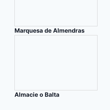
Marquesa de Almendras
Almacie
o
Balta
Almacie o Balta
Cazuela
de