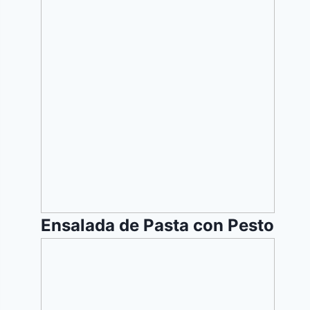
de
Pasta
con
Pesto
Ensalada de Pasta con Pesto
Tarta
Fria
de
natillas