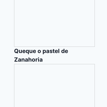
o
pastel
de
Zanahoria
Queque o pastel de
Zanahoria
Torta
de
Coco
(Atrapa
Maridos)