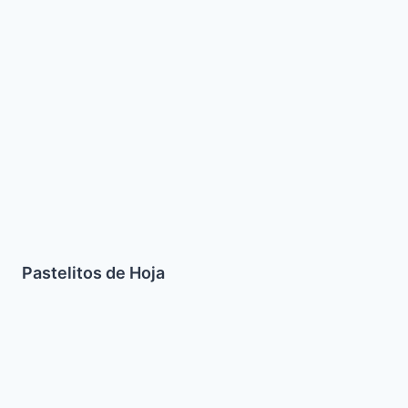
Hoja
Pastelitos de Hoja
Baguel
Yerushalmi
o
Bagel
de