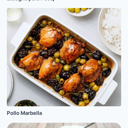
Pollo
Marbella
Pollo Marbella
Helado