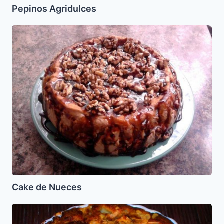
Pepinos Agridulces
Cake
de
Nueces
Cake de Nueces
Tarta
de