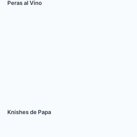
Peras al Vino
Knishes
de
Papa
Knishes de Papa
Pastelitos
de