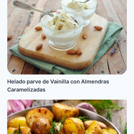
parve
de
Vainilla
con
Almendras
Caramelizadas
Helado parve de Vainilla con Almendras
Caramelizadas
Papas
con
Romero