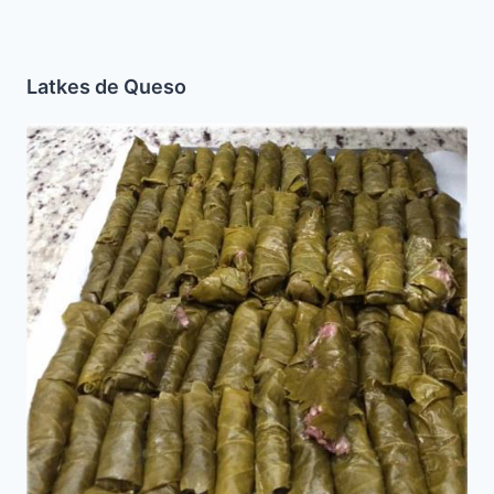
Latkes de Queso
Yebra
(Hojas
de
Parra
Rellenas
con
Carne)