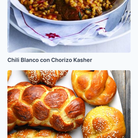
Chili Blanco con Chorizo Kasher
Masa
para
Jala,
Pletzalej
y
otros
panes