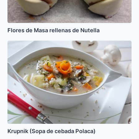
Flores de Masa rellenas de Nutella
Krupnik
(Sopa
de
cebada
Polaca)
Krupnik (Sopa de cebada Polaca)