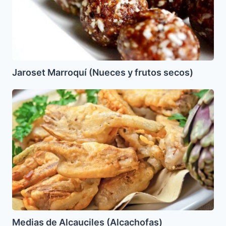
Jaroset Marroquí (Nueces y frutos secos)
Medias
de
Alcauciles
(Alcachofas)
Medias de Alcauciles (Alcachofas)