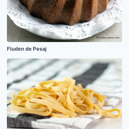
Fluden de Pesaj
Lokshn
de
Pesach
(Fideos)