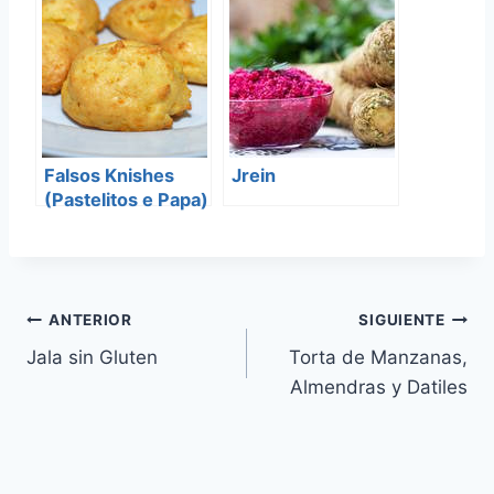
Falsos Knishes
Jrein
(Pastelitos e Papa)
Navegación
ANTERIOR
SIGUIENTE
Jala sin Gluten
Torta de Manzanas,
de
Almendras y Datiles
entradas