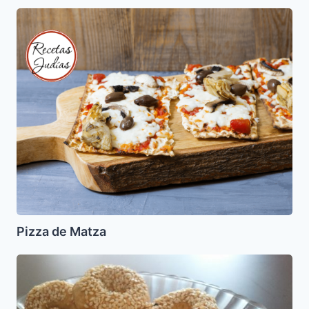
Pizza
de
Matza
Pizza de Matza
Reshas