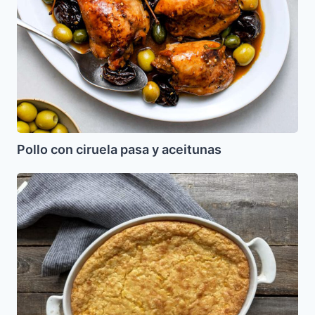
Pollo con ciruela pasa y aceitunas
Pastel
de
Maiz
(Parve)