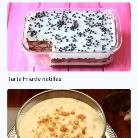
Tarta
Fria
de
natillas
Tarta Fria de natillas
Crema
de
almendras