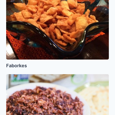
Faborkes
Jaroset
Turco
(De
Datiles
o
Ciruelas)