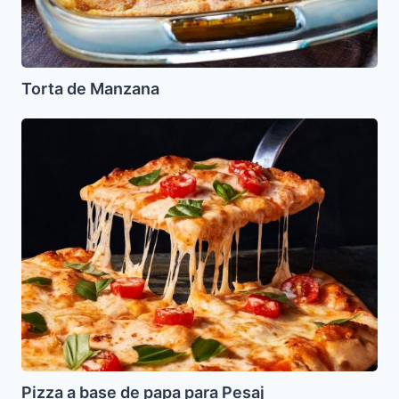
Torta de Manzana
Pizza
a
base
de
papa
para
Pesaj
Pizza a base de papa para Pesaj