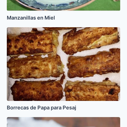
Manzanillas en Miel
Borrecas
de
Papa
para
Pesaj
Borrecas de Papa para Pesaj
Torta
de