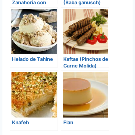
Zanahoria con
(Baba ganusch)
Boronas de Halva
Helado de Tahine
Kaftas (Pinchos de
Carne Molida)
Knafeh
Flan