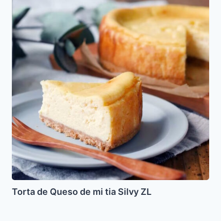
Queso
de
mi
tia
Silvy
ZL
Torta de Queso de mi tia Silvy ZL