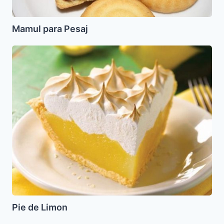
Mamul para Pesaj
Pie
de
Limon
Pie de Limon