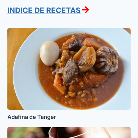
→
INDICE DE RECETAS
Adafina
de
Tanger
Adafina de Tanger
Vino
para