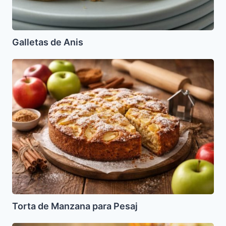
Galletas de Anis
Torta
de
Manzana
para
Pesaj
Torta de Manzana para Pesaj