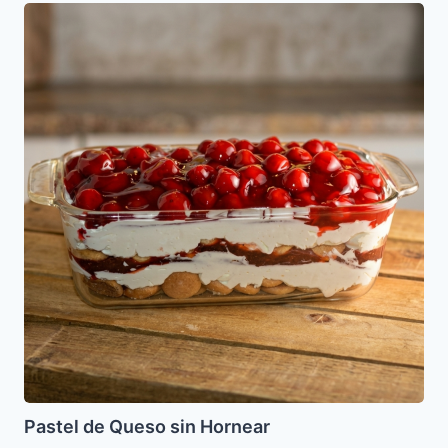
Pastel
de
Queso
sin
Hornear
Pastel de Queso sin Hornear