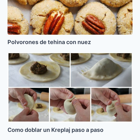
Polvorones de tehina con nuez
Como
doblar
un
Kreplaj
paso
a
paso
Como doblar un Kreplaj paso a paso