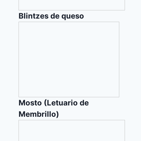
Blintzes de queso
Mosto
(Letuario
de
Membrillo)
Mosto (Letuario de
Membrillo)
Pastel
de
Queso