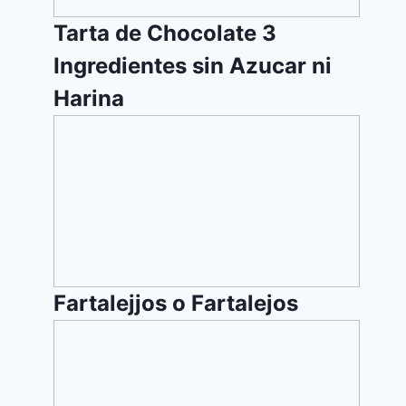
Azucar
ni
Tarta de Chocolate 3
Harina
Ingredientes sin Azucar ni
Harina
Fartalejjos
o
Fartalejos
Fartalejjos o Fartalejos
Sopa
de
Cebada
y