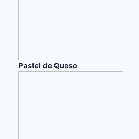
Pastel de Queso
Matzo
Farfel
con
Hongos