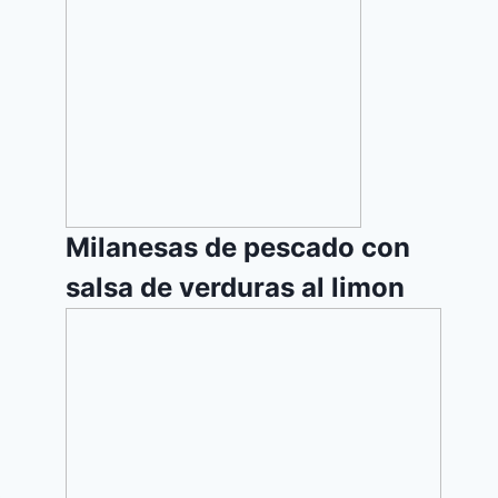
pescado
con
salsa
de
verduras
al
limon
Milanesas de pescado con
salsa de verduras al limon
Tarta
de
Chocolate
3
Ingredientes
sin