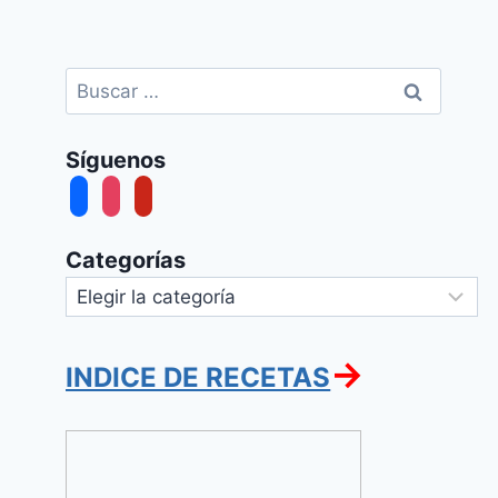
Buscar:
Síguenos
facebook
instagram
pinterest
Categorías
Categorías
→
INDICE DE RECETAS
Milanesas
de