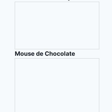
Mouse
de
Chocolate
Mouse de Chocolate
Blintzes
de
queso