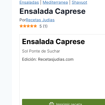
Ensaladas
|
Mediterranea
|
Shavuot
Ensalada Caprese
Por
Recetas Judias
5
(
1
)
Ensalada Caprese
Sol Ponte de Suchar
Edición: Recetasjudias.com
Imprimir receta