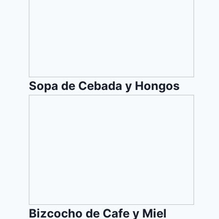
Hongos
Sopa de Cebada y Hongos
Bizcocho
de
Cafe
y
Miel
Bizcocho de Cafe y Miel