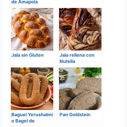
de Amapola
(Makowiec)
Jala sin Gluten
Jala rellena con
Nutella
Baguel Yerushalmi
Pan Goldstein
o Bagel de
Jerusalem