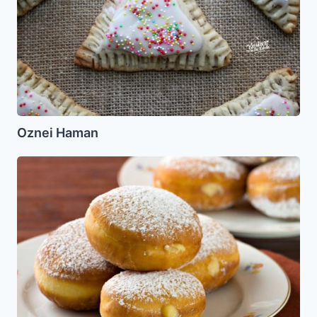
Oznei Haman
Sufganiot
(Donuts)