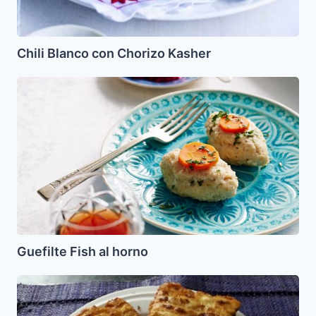
Chili Blanco con Chorizo Kasher
Guefilte
Fish
al
horno
Guefilte Fish al horno
Empanadas
o