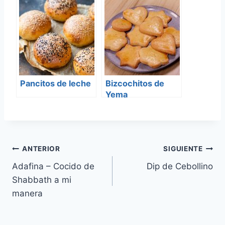
Pancitos de leche
Bizcochitos de
Yema
Navegación
ANTERIOR
SIGUIENTE
Adafina – Cocido de
Dip de Cebollino
de
Shabbath a mi
entradas
manera