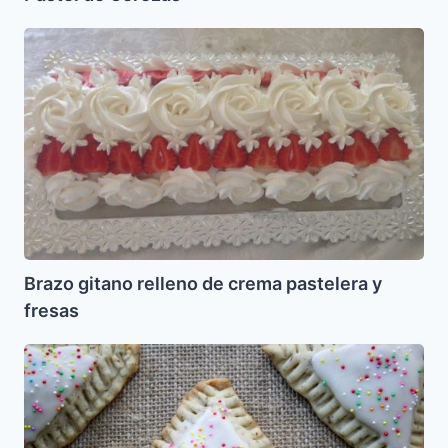
Brazo
gitano
relleno
de
crema
pastelera
y
fresas
Brazo gitano relleno de crema pastelera y
fresas
Oznei
Haman