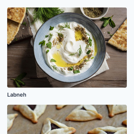
Labneh
Labneh
Oznei
Haman
Rellenas
de