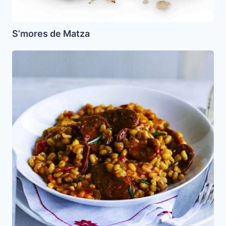
S’mores de Matza
Chili
Blanco
con
Chorizo
Kasher