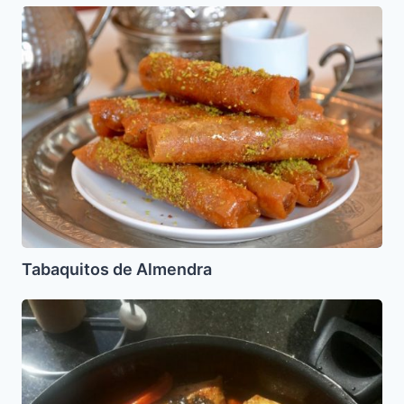
Tabaquitos
de
Almendra
Tabaquitos de Almendra
Atun
Cocho