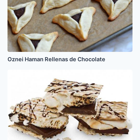
Chocolate
Oznei Haman Rellenas de Chocolate
S’mores
de
Matza