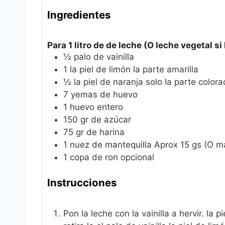
Ingredientes
Para 1 litro de de leche (O leche vegetal s
½
palo de vainilla
1
la piel de limón la parte amarilla
½
la piel de naranja solo la parte color
7
yemas de huevo
1
huevo entero
150
gr
de azúcar
75
gr
de harina
1
nuez de mantequilla
Aprox 15 gs (O ma
1
copa de ron
opcional
Instrucciones
Pon la leche con la vainilla a hervir. la 