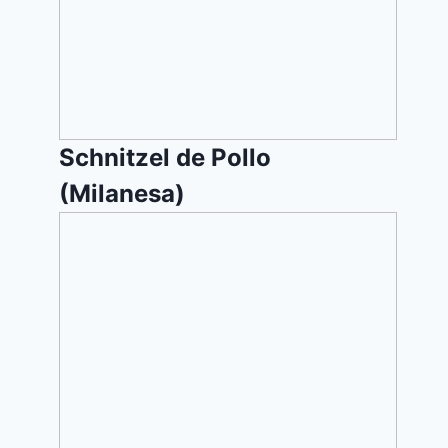
(Milanesa)
Schnitzel de Pollo
(Milanesa)
Lasagna
de
Vegetales
(Matsagna)