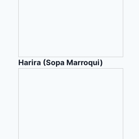
Marroqui)
Harira (Sopa Marroqui)
Pastel
de
queso
dietetico