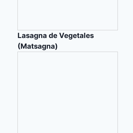
Lasagna de Vegetales
(Matsagna)
Trenzado
con
Pasas
(Jala
Dulce)