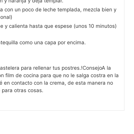
món y naranja y deja templar.
aña con un poco de leche templada, mezcla bien y
ional)
he y calienta hasta que espese (unos 10 minutos)
antequilla como una capa por encima.
telera para rellenar tus postres.
!Consejo
A la
on film de cocina para que no le salga costra en la
sté en contacto con la crema, de esta manera no
 para otras cosas.