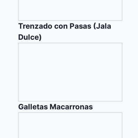
Trenzado con Pasas (Jala
Dulce)
Galletas
Macarronas
Galletas Macarronas
Malisnik
(Malai)