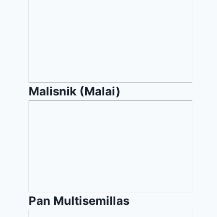
Malisnik (Malai)
Pan
Multisemillas
Pan Multisemillas
Salchichas