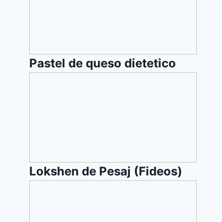
Pastel de queso dietetico
Lokshen
de
Pesaj
(Fideos)
Lokshen de Pesaj (Fideos)
Schnitzel
de
Pollo