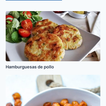
Hamburguesas
de
pollo
Hamburguesas de pollo
Garbanzos
Asados
Crujientes
(Nahit)