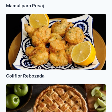
Mamul para Pesaj
Coliflor
Rebozada
Coliflor Rebozada
Pastel
de
Manzanas
Rapido