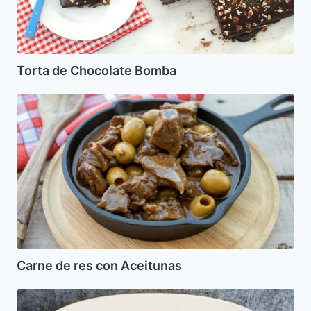
Torta de Chocolate Bomba
Carne
de
res
con
Aceitunas
Carne de res con Aceitunas
Pollo