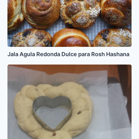
Rosh
Hashana
Jala Agula Redonda Dulce para Rosh Hashana
Jala
de
llave