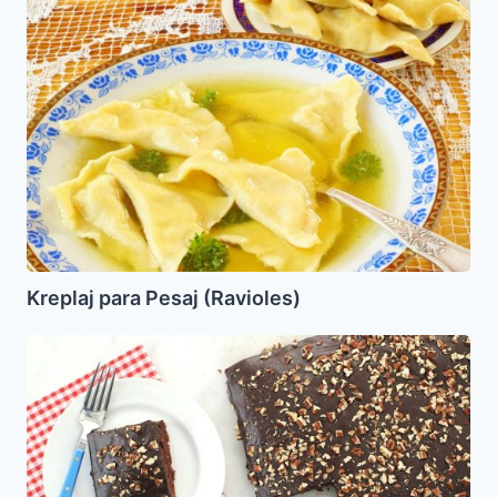
para
Pesaj
(Ravioles)
Kreplaj para Pesaj (Ravioles)
Torta
de
Chocolate
Bomba