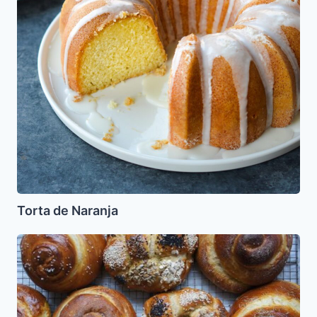
Torta de Naranja
Jala
Agula
Redonda
Dulce
para