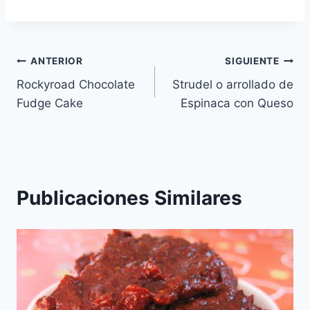
Mediterranea
Navegación
ANTERIOR
SIGUIENTE
Rockyroad Chocolate
Strudel o arrollado de
de
Fudge Cake
Espinaca con Queso
entradas
Publicaciones Similares