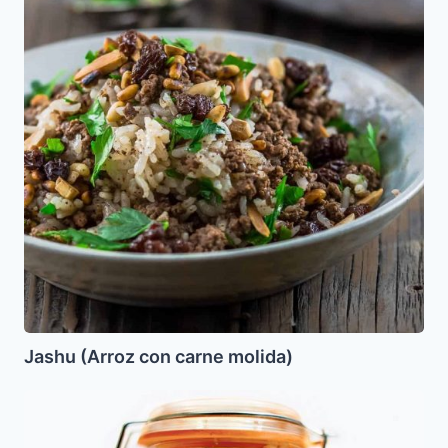
Jashu
(Arroz
con
carne
molida)
Jashu (Arroz con carne molida)
Encurtidos