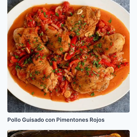
Guisado
con
Pimentones
Rojos
Pollo Guisado con Pimentones Rojos
Alcachofas