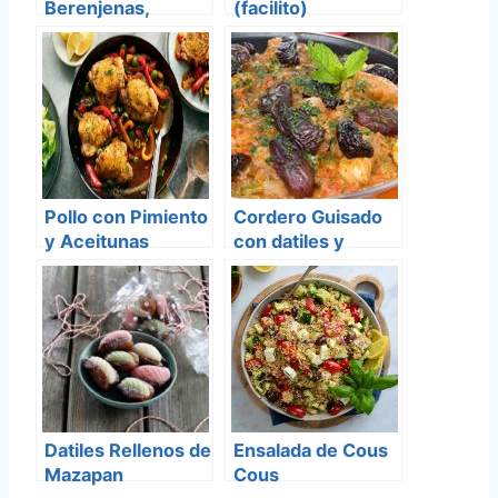
Berenjenas,
(facilito)
Aceitunas y
Morrones
Pollo con Pimiento
Cordero Guisado
y Aceitunas
con datiles y
almendras
Datiles Rellenos de
Ensalada de Cous
Mazapan
Cous