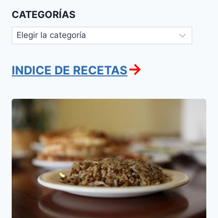
CATEGORÍAS
Categorías
→
INDICE DE RECETAS
Mejedra
(Arroz
con
lentejas)