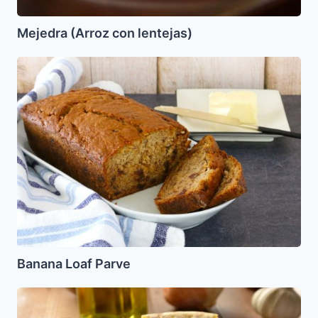
Mejedra (Arroz con lentejas)
Banana
Loaf
Parve
Banana Loaf Parve
Tortilla
de