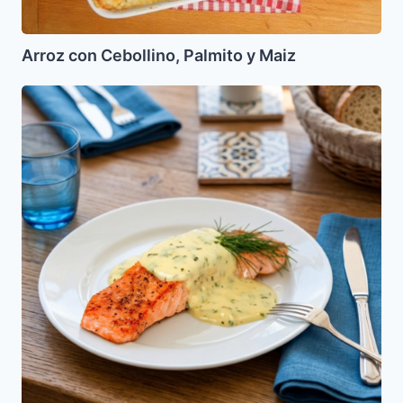
Arroz con Cebollino, Palmito y Maiz
Salmón
en
Salsa
de
Romero
y
Alcaparras