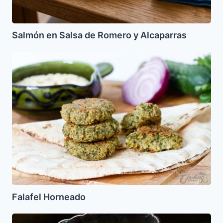
Salmón en Salsa de Romero y Alcaparras
Falafel
Horneado
Falafel Horneado
Mosto