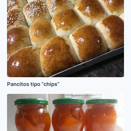
Pancitos tipo “chips”
Calabaza
(Zapallo)
en
Almibar