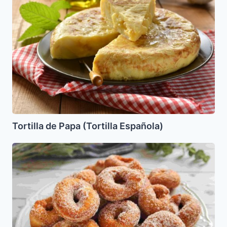
Papa
(Tortilla
Española)
Tortilla de Papa (Tortilla Española)
Roscas
Azucaradas
Horneadas