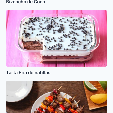
Bizcocho de Coco
Tarta
Fria
de
natillas
Tarta Fria de natillas
Shish
Kebab
(Carne
en
Chuzos)