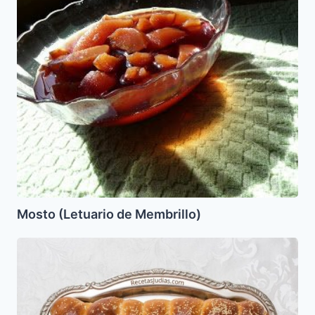
(Letuario
de
Membrillo)
Mosto (Letuario de Membrillo)
Pan
de
Shabat,
Pan
Jala