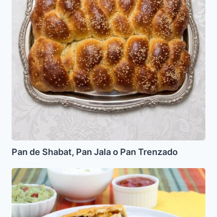
o
Pan
Trenzado
Pan de Shabat, Pan Jala o Pan Trenzado
Matzo
Quesadillas