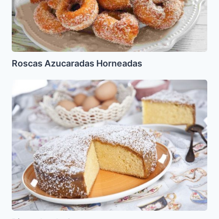
Roscas Azucaradas Horneadas
Bizcocho
de
Coco