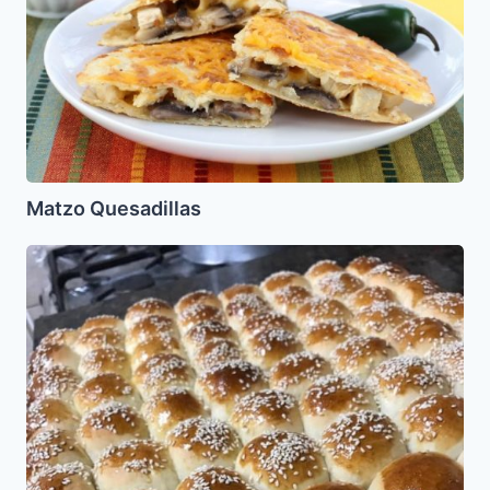
Matzo Quesadillas
Pancitos
tipo
“chips”