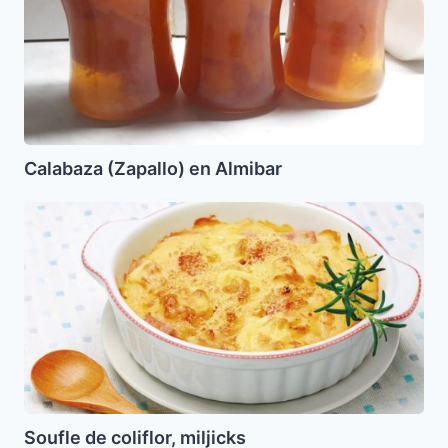
Calabaza (Zapallo) en Almibar
Soufle
de
coliflor,
miljicks
Soufle de coliflor, miljicks