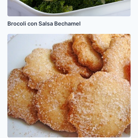
Brocoli con Salsa Bechamel
Galletas
de
Canela
y
Azucar