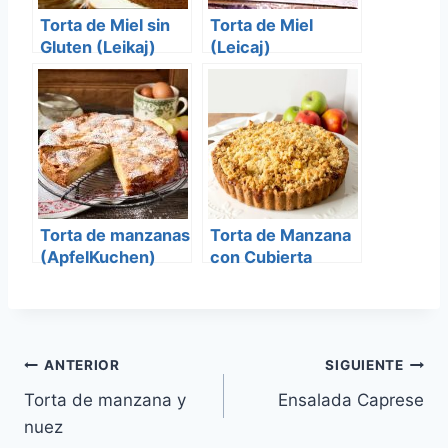
Torta de Miel sin
Torta de Miel
Gluten (Leikaj)
(Leicaj)
Torta de manzanas
Torta de Manzana
(ApfelKuchen)
con Cubierta
Streussel
Navegación
ANTERIOR
SIGUIENTE
Torta de manzana y
Ensalada Caprese
de
nuez