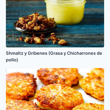
(Grasa
y
Chicharrones
de
pollo)
Shmaltz y Gribenes (Grasa y Chicharrones de
pollo)
Torticas
de
Arroz