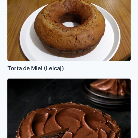
de
Miel
(Leicaj)
Torta de Miel (Leicaj)
El
mejor
Pastel
de
Chocolate
(HERSHEY
´S)