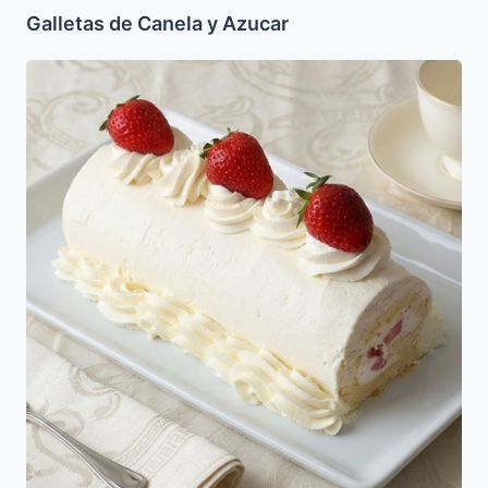
Galletas de Canela y Azucar
Brazo
Reina
Sin
azucar
para
Pesaj