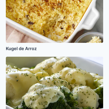
Kugel de Arroz
Brocoli
con
Salsa
Bechamel