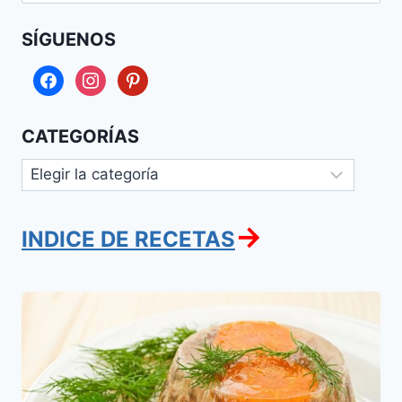
SÍGUENOS
facebook
instagram
pinterest
CATEGORÍAS
Categorías
→
INDICE DE RECETAS
Jolodetz
o
Joledetz
de
Carne