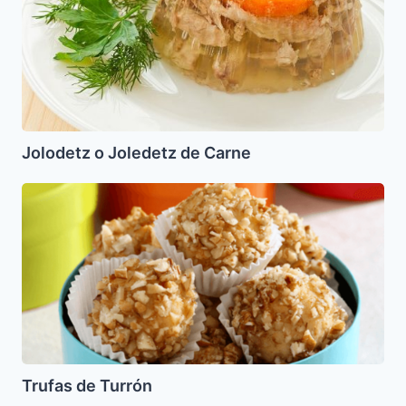
Jolodetz o Joledetz de Carne
Trufas
de
Turrón
Trufas de Turrón