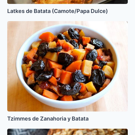
Latkes de Batata (Camote/Papa Dulce)
Tzimmes
de
Zanahoria
y
Batata
Tzimmes de Zanahoria y Batata
Bizcocho