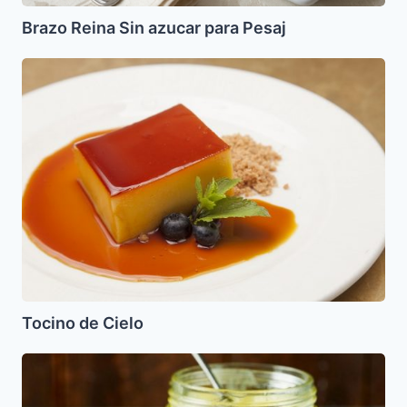
Brazo Reina Sin azucar para Pesaj
Tocino
de
Cielo
Tocino de Cielo
Shmaltz
y
Gribenes