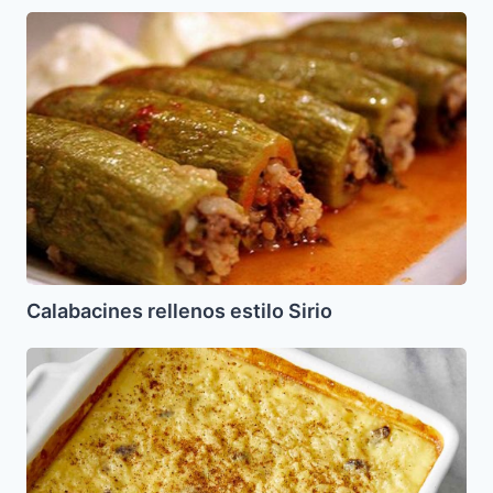
Calabacines
rellenos
estilo
Sirio
Calabacines rellenos estilo Sirio
Kugel
de
Arroz