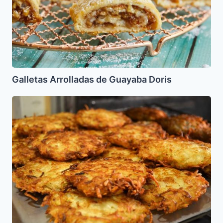
Galletas Arrolladas de Guayaba Doris
Latkes
de
Batata
(Camote/Papa
Dulce)