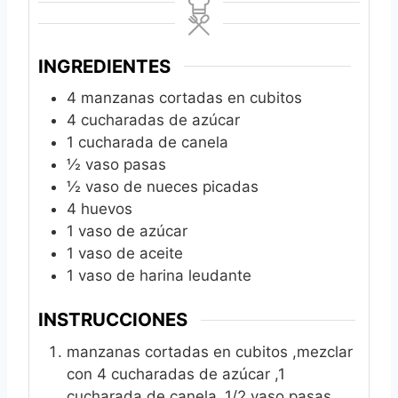
INGREDIENTES
4
manzanas cortadas en cubitos
4
cucharadas de azúcar
1
cucharada de canela
½
vaso pasas
½
vaso de nueces picadas
4
huevos
1
vaso de azúcar
1
vaso de aceite
1
vaso de harina leudante
INSTRUCCIONES
manzanas cortadas en cubitos ,mezclar
con 4 cucharadas de azúcar ,1
cucharada de canela ,1/2 vaso pasas