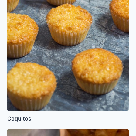
Coquitos
Dulce