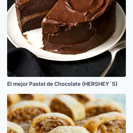
El mejor Pastel de Chocolate (HERSHEY´S)
Galletas
Arrolladas
de
Guayaba
Doris