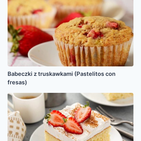
z
truskawkami
(Pastelitos
con
fresas)
Babeczki z truskawkami (Pastelitos con
fresas)
Torta
las
tres
leches