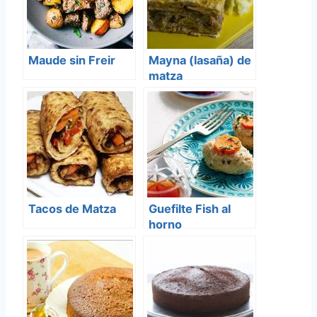
Maude sin Freir
Mayna (lasaña) de
matza
Tacos de Matza
Guefilte Fish al
horno