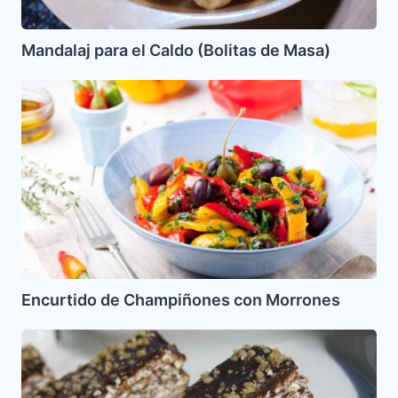
Mandalaj para el Caldo (Bolitas de Masa)
Encurtido
de
Champiñones
con
Morrones
Encurtido de Champiñones con Morrones
Marquesa
de
Chocolate