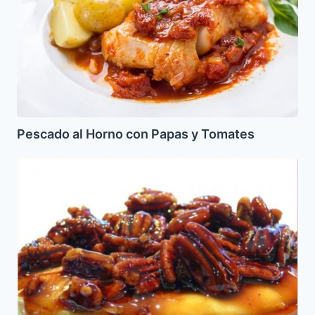
Papas
y
Tomates
Pescado al Horno con Papas y Tomates
Queso
Brie
con
Khalua
y
pecans