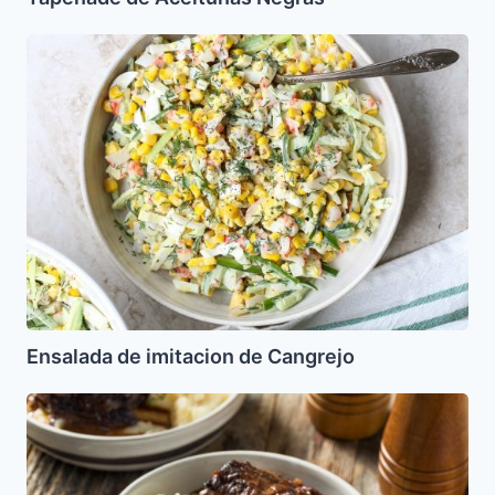
Ensalada
de
imitacion
de
Cangrejo
Ensalada de imitacion de Cangrejo
Costillas
de
Res
Guisadas