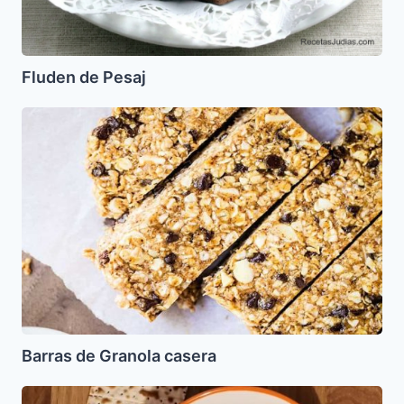
Fluden de Pesaj
Barras
de
Granola
casera
Barras de Granola casera
Minestra