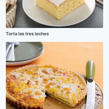
Torta las tres leches
Pie
de
Elote
(Tarta
de
Maiz)