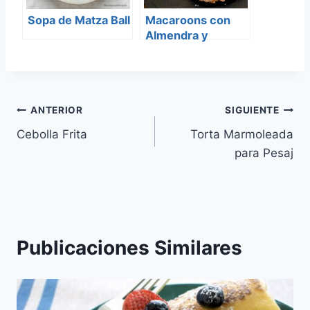
Sopa de Matza Ball
Macaroons con
Almendra y
Apricot
Navegación
ANTERIOR
SIGUIENTE
Cebolla Frita
Torta Marmoleada
de
para Pesaj
entradas
Publicaciones Similares