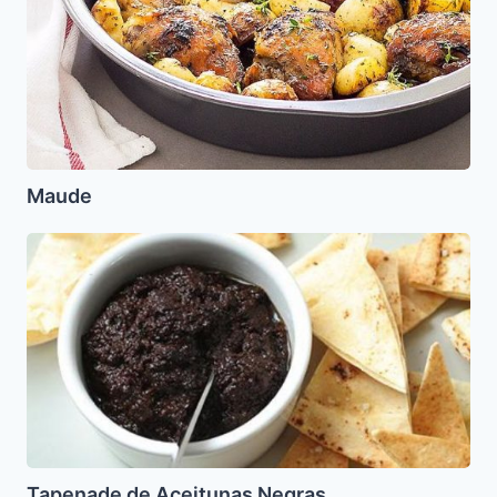
Maude
Tapenade
de
Aceitunas
Negras
Tapenade de Aceitunas Negras