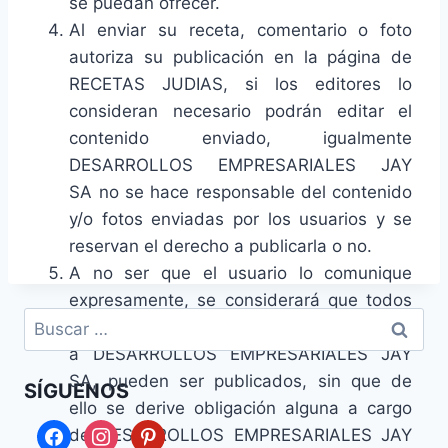
se puedan ofrecer.
Al enviar su receta, comentario o foto
autoriza su publicación en la página de
RECETAS JUDIAS, si los editores lo
consideran necesario podrán editar el
contenido enviado, igualmente
DESARROLLOS EMPRESARIALES JAY
SA no se hace responsable del contenido
y/o fotos enviadas por los usuarios y se
reservan el derecho a publicarla o no.
A no ser que el usuario lo comunique
expresamente, se considerará que todos
Buscar:
los correos electrónicos que éste remita
a DESARROLLOS EMPRESARIALES JAY
SA, pueden ser publicados, sin que de
SÍGUENOS
ello se derive obligación alguna a cargo
facebook
instagram
pinterest
de DESARROLLOS EMPRESARIALES JAY