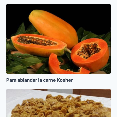
Para
ablandar
la
carne
Kosher
Para ablandar la carne Kosher
Pastel
Helado
con
crema
de