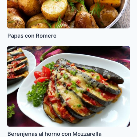
Papas con Romero
Berenjenas
al
horno
con
Mozzarella
Berenjenas al horno con Mozzarella