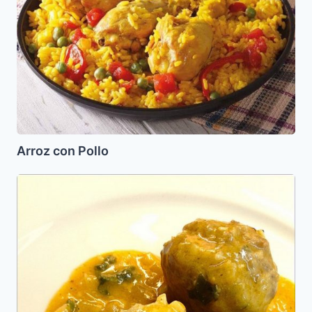
Arroz con Pollo
Albóndigas
de
Carne
al
Limón