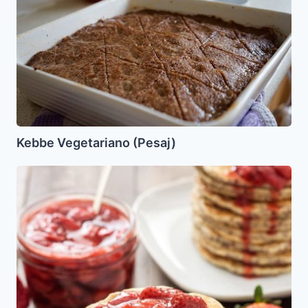
(Pesaj)
Kebbe Vegetariano (Pesaj)
Pancakes
de
Banano
y
Quinoa