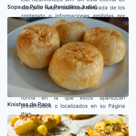
Sopa de Pollo (La Penicilina Judia)
cualquier responsabilidad derivada de los
contenido o informaciones emitidas por
Knishes
terceros a la que se pueda acceder
de
mediante el uso de este sitio web
Papa
MODIFICACIONES: DESARROLLOS
EMPRESARIALES JAY SA se reserva el
derecho de efectuar sin previo aviso las
modificaciones que considere oportunas
en su sitio web, pudiendo cambiar,
suprimir o añadir tanto los contenidos que
se presten a través de la misma como la
forma en la que éstos aparezcan
Knishes de Papa
presentados o localizados en su Página
Web.
Papas
ENLACES: Asimismo, en el caso de que
Aplastadas
en el sitio web se dispusiesen enlaces o