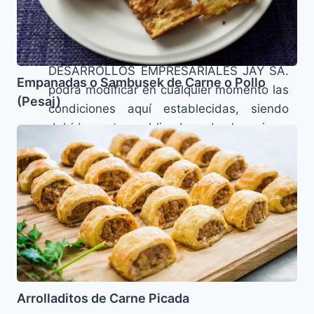
con las entidades conectadas.
MODIFICACIÓN DE LAS PRESENTES
CONDICIONES Y DURACIÓN:
DESARROLLOS EMPRESARIALES JAY SA.
Empanadas o Sambusek de Carne o Pollo
podrá modificar en cualquier momento las
(Pesaj)
condiciones aquí establecidas, siendo
debidamente publicadas de la misma
Arrolladitos
forma que lo han sido las presentes. Su
de
publicación supondrá el comienzo de su
Carne
Picada
vigencia y lo estarán hasta que sean
modificadas por otras debidamente
publicadas.
Política de Privacidad
Arrolladitos de Carne Picada