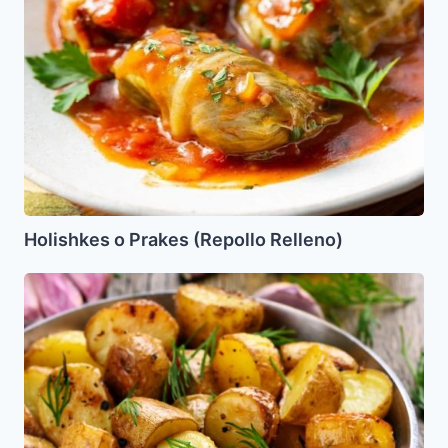
Holishkes o Prakes (Repollo Relleno)
Papas
con
Romero