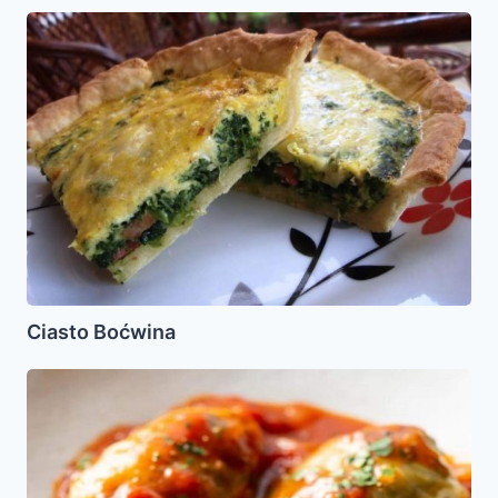
Ciasto
Boćwina
Ciasto Boćwina
Holishkes
o
Prakes
(Repollo
Relleno)