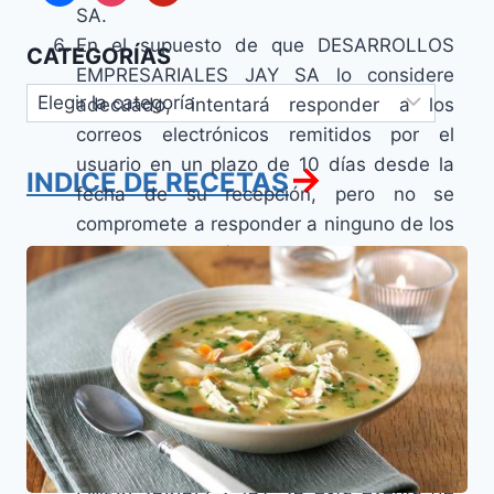
SA.
En el supuesto de que DESARROLLOS
CATEGORÍAS
EMPRESARIALES JAY SA lo considere
Categorías
adecuado, intentará responder a los
correos electrónicos remitidos por el
usuario en un plazo de 10 días desde la
→
INDICE DE RECETAS
fecha de su recepción, pero no se
compromete a responder a ninguno de los
correos electrónicos que le sean
Sopa
remitidos.
de
Pollo
En el supuesto de que se permita por el
(La
titular del sitio web, la intervención o
Penicilina
participación o introducción de textos por
Judia)
parte de los Usuarios en dicho sitio,
desde el momento presente el USUARIO
acepta que DESARROLLOS
EMPRESARIALES JAY SA está exenta de