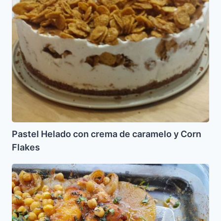
caramelo
y
Corn
Flakes
Pastel Helado con crema de caramelo y Corn
Flakes
Pescado
Marroqui