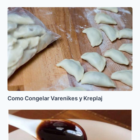
Como
Congelar
Varenikes
y
Kreplaj
Como Congelar Varenikes y Kreplaj
Reduccion
de
Balsamico