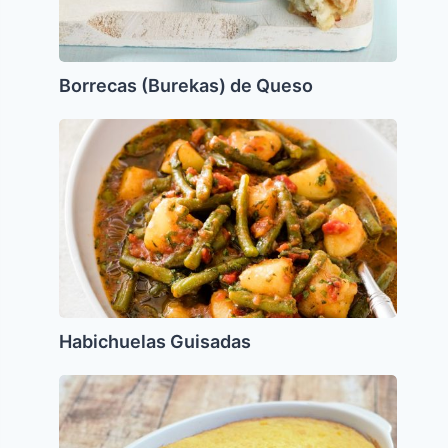
Borrecas (Burekas) de Queso
Habichuelas
Guisadas
Habichuelas Guisadas
Suffle
de
Zapallo