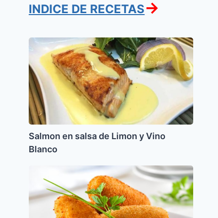
→
INDICE DE RECETAS
Salmon
en
salsa
de
Limon
y
Vino
Blanco
Salmon en salsa de Limon y Vino
Blanco
Croquetas
de
papa
(Pesaj)