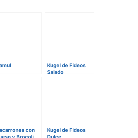
amul
Kugel de Fideos
Salado
acarrones con
Kugel de Fideos
eso y Brocoli
Dulce