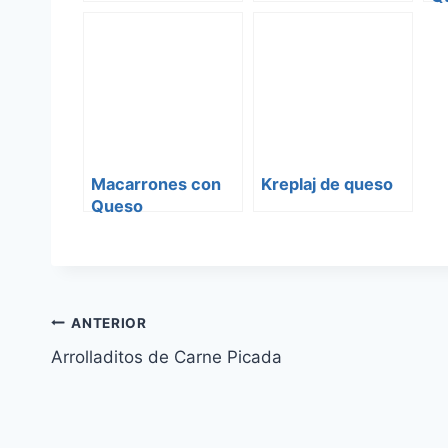
Macarrones con
Kreplaj de queso
Queso
Navegación
ANTERIOR
Arrolladitos de Carne Picada
de
entradas