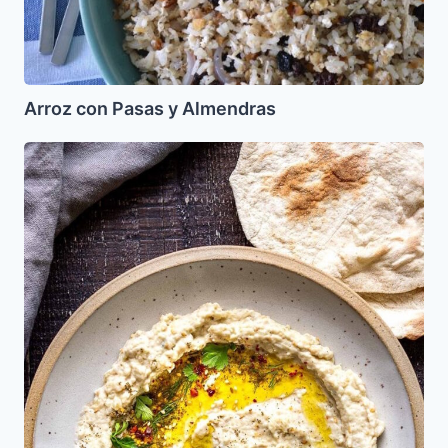
Arroz con Pasas y Almendras
Babaganush
(con
Mayonesa)