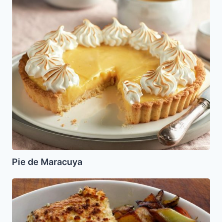
Pie de Maracuya
Lasagna
para
Pesaj