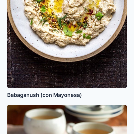
Babaganush (con Mayonesa)
Pie
de
Maracuya