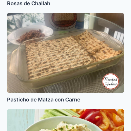
Rosas de Challah
Pasticho
de
Matza
con
Carne
Pasticho de Matza con Carne
Dip
de
Huevo