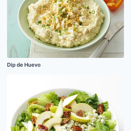
Dip de Huevo
Ensalada
de
Peras
y
Nueces
caramelizadas