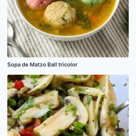
Sopa de Matzo Ball tricolor
Ceviche
de
vegetales