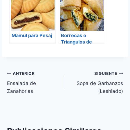
Mamul para Pesaj
Borrecas o
Triangulos de
espinaca
Navegación
ANTERIOR
SIGUIENTE
Ensalada de
Sopa de Garbanzos
de
Zanahorias
(Leshiado)
entradas