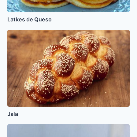
Latkes de Queso
Jala
Jala
Chili
Blanco