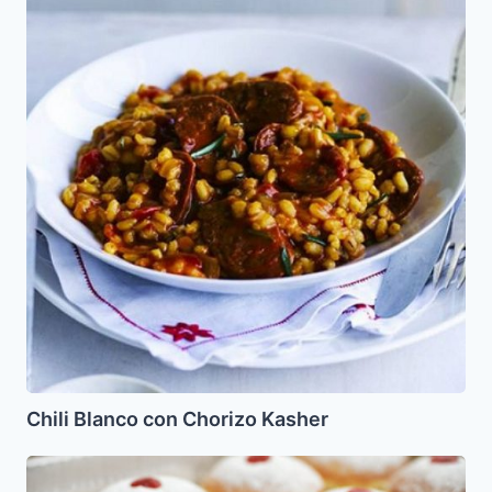
con
Chorizo
Kasher
Chili Blanco con Chorizo Kasher
Sufganiot