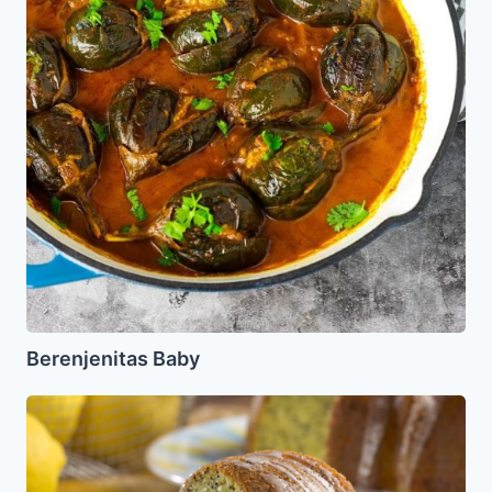
Berenjenitas Baby
Pastel
con
Semillas
de