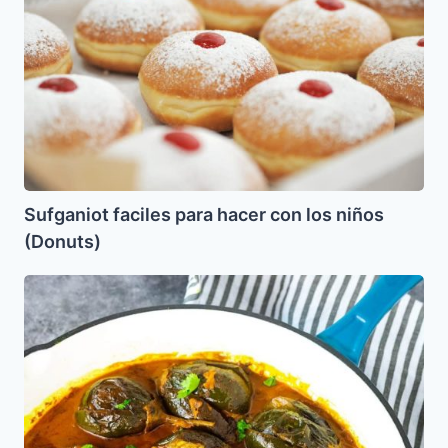
faciles
para
hacer
con
los
niños
(Donuts)
Sufganiot faciles para hacer con los niños
(Donuts)
Berenjenitas
Baby