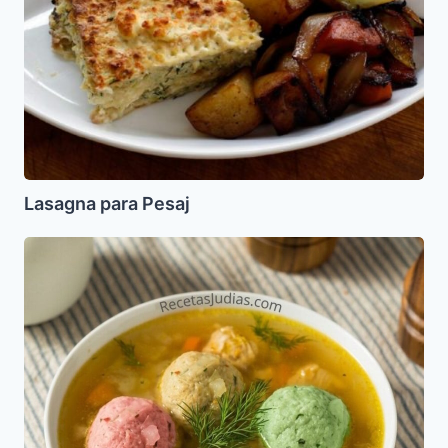
Lasagna para Pesaj
Sopa
de
Matzo
Ball
tricolor