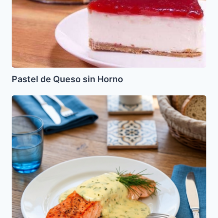
Pastel de Queso sin Horno
Salmón
en
Salsa
de
Romero
y
Alcaparras