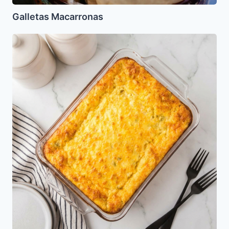
Galletas Macarronas
Souffle
de
Calabacin