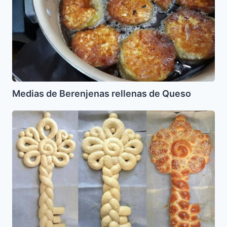
de
Queso
Medias de Berenjenas rellenas de Queso
Schlissel
Challah
(Jala
en
forma
de
llave)