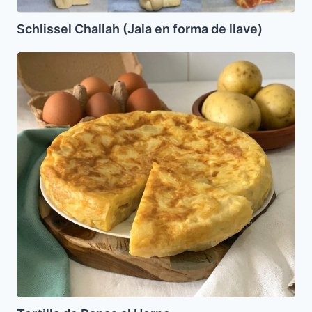
Schlissel Challah (Jala en forma de llave)
Tortilla
de
Papas
al
Horno