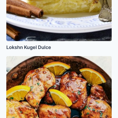
Lokshn Kugel Dulce
Pollo
a
la
Mermelada