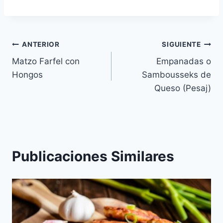
Navegación
ANTERIOR
SIGUIENTE
Matzo Farfel con
Empanadas o
de
Hongos
Sambousseks de
entradas
Queso (Pesaj)
Publicaciones Similares