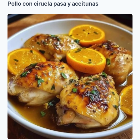
Pollo con ciruela pasa y aceitunas
Pollo
a
la
Naranja