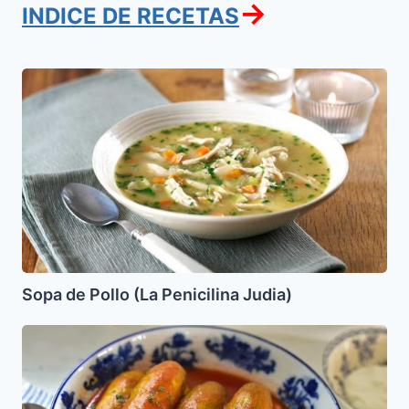
→
INDICE DE RECETAS
Sopa
de
Pollo
(La
Penicilina
Judia)
Sopa de Pollo (La Penicilina Judia)
Calabacitas
con
Tamarindo